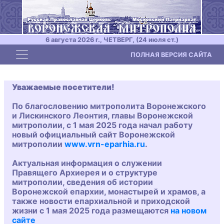
6 августа 2026 г., ЧЕТВЕРГ, (24 июля ст.)
Toggle navigation
ПОЛНАЯ ВЕРСИЯ САЙТА
Уважаемые посетители!
По благословению митрополита Воронежского
и Лискинского Леонтия, главы Воронежской
митрополии, с 1 мая 2025 года начал работу
новый официальный сайт Воронежской
митрополии
www.vrn-eparhia.ru
.
Актуальная информация о служении
Правящего Архиерея и о структуре
митрополии, сведения об истории
Воронежской епархии, монастырей и храмов, а
также новости епархиальной и приходской
жизни с 1 мая 2025 года размещаются
на новом
сайте