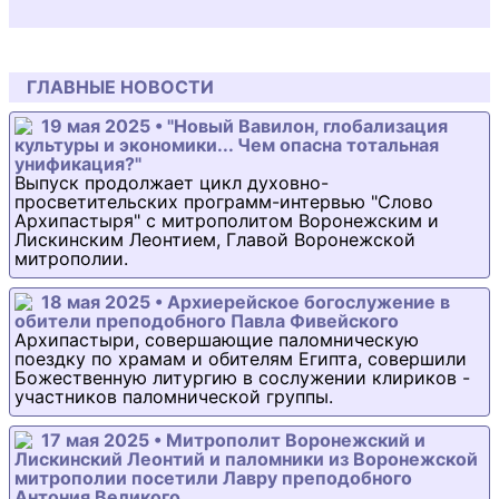
ГЛАВНЫЕ НОВОСТИ
19 мая 2025 • "Новый Вавилон, глобализация
культуры и экономики... Чем опасна тотальная
унификация?"
Выпуск продолжает цикл духовно-
просветительских программ-интервью "Слово
Архипастыря" с митрополитом Воронежским и
Лискинским Леонтием, Главой Воронежской
митрополии.
18 мая 2025 • Архиерейское богослужение в
обители преподобного Павла Фивейского
Архипастыри, совершающие паломническую
поездку по храмам и обителям Египта, совершили
Божественную литургию в сослужении клириков -
участников паломнической группы.
17 мая 2025 • Митрополит Воронежский и
Лискинский Леонтий и паломники из Воронежской
митрополии посетили Лавру преподобного
Антония Великого