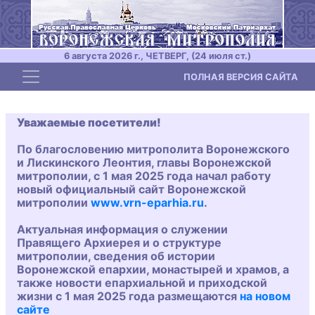
6 августа 2026 г., ЧЕТВЕРГ, (24 июля ст.)
Toggle navigation
ПОЛНАЯ ВЕРСИЯ САЙТА
Уважаемые посетители!
По благословению митрополита Воронежского
и Лискинского Леонтия, главы Воронежской
митрополии, с 1 мая 2025 года начал работу
новый официальный сайт Воронежской
митрополии
www.vrn-eparhia.ru
.
Актуальная информация о служении
Правящего Архиерея и о структуре
митрополии, сведения об истории
Воронежской епархии, монастырей и храмов, а
также новости епархиальной и приходской
жизни с 1 мая 2025 года размещаются
на новом
сайте