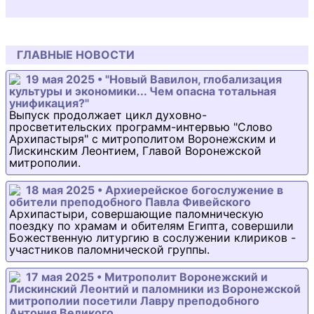
ГЛАВНЫЕ НОВОСТИ
19 мая 2025 • "Новый Вавилон, глобализация
культуры и экономики... Чем опасна тотальная
унификация?"
Выпуск продолжает цикл духовно-
просветительских программ-интервью "Слово
Архипастыря" с митрополитом Воронежским и
Лискинским Леонтием, Главой Воронежской
митрополии.
18 мая 2025 • Архиерейское богослужение в
обители преподобного Павла Фивейского
Архипастыри, совершающие паломническую
поездку по храмам и обителям Египта, совершили
Божественную литургию в сослужении клириков -
участников паломнической группы.
17 мая 2025 • Митрополит Воронежский и
Лискинский Леонтий и паломники из Воронежской
митрополии посетили Лавру преподобного
Антония Великого