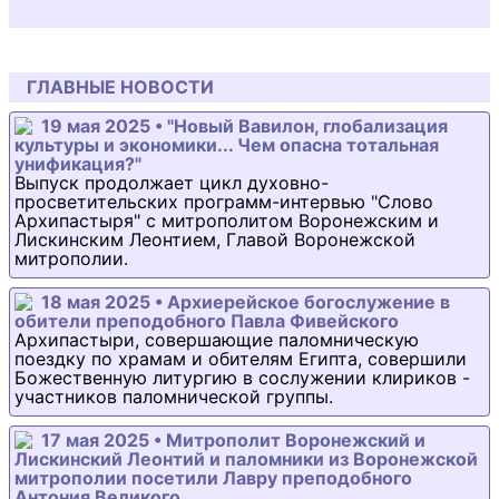
ГЛАВНЫЕ НОВОСТИ
19 мая 2025 • "Новый Вавилон, глобализация
культуры и экономики... Чем опасна тотальная
унификация?"
Выпуск продолжает цикл духовно-
просветительских программ-интервью "Слово
Архипастыря" с митрополитом Воронежским и
Лискинским Леонтием, Главой Воронежской
митрополии.
18 мая 2025 • Архиерейское богослужение в
обители преподобного Павла Фивейского
Архипастыри, совершающие паломническую
поездку по храмам и обителям Египта, совершили
Божественную литургию в сослужении клириков -
участников паломнической группы.
17 мая 2025 • Митрополит Воронежский и
Лискинский Леонтий и паломники из Воронежской
митрополии посетили Лавру преподобного
Антония Великого