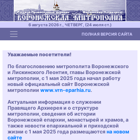
6 августа 2026 г., ЧЕТВЕРГ, (24 июля ст.)
Toggle navigation
ПОЛНАЯ ВЕРСИЯ САЙТА
Уважаемые посетители!
По благословению митрополита Воронежского
и Лискинского Леонтия, главы Воронежской
митрополии, с 1 мая 2025 года начал работу
новый официальный сайт Воронежской
митрополии
www.vrn-eparhia.ru
.
Актуальная информация о служении
Правящего Архиерея и о структуре
митрополии, сведения об истории
Воронежской епархии, монастырей и храмов, а
также новости епархиальной и приходской
жизни с 1 мая 2025 года размещаются
на новом
сайте