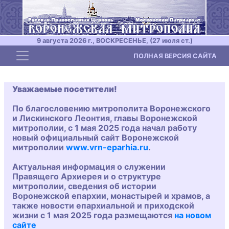
9 августа 2026 г., ВОСКРЕСЕНЬЕ, (27 июля ст.)
Toggle navigation
ПОЛНАЯ ВЕРСИЯ САЙТА
Уважаемые посетители!
По благословению митрополита Воронежского
и Лискинского Леонтия, главы Воронежской
митрополии, с 1 мая 2025 года начал работу
новый официальный сайт Воронежской
митрополии
www.vrn-eparhia.ru
.
Актуальная информация о служении
Правящего Архиерея и о структуре
митрополии, сведения об истории
Воронежской епархии, монастырей и храмов, а
также новости епархиальной и приходской
жизни с 1 мая 2025 года размещаются
на новом
сайте