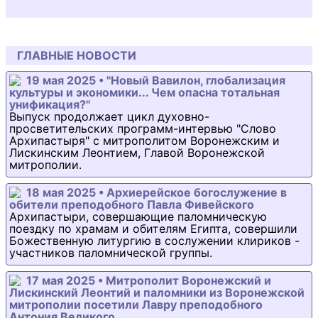
ГЛАВНЫЕ НОВОСТИ
19 мая 2025 • "Новый Вавилон, глобализация
культуры и экономики... Чем опасна тотальная
унификация?"
Выпуск продолжает цикл духовно-
просветительских программ-интервью "Слово
Архипастыря" с митрополитом Воронежским и
Лискинским Леонтием, Главой Воронежской
митрополии.
18 мая 2025 • Архиерейское богослужение в
обители преподобного Павла Фивейского
Архипастыри, совершающие паломническую
поездку по храмам и обителям Египта, совершили
Божественную литургию в сослужении клириков -
участников паломнической группы.
17 мая 2025 • Митрополит Воронежский и
Лискинский Леонтий и паломники из Воронежской
митрополии посетили Лавру преподобного
Антония Великого