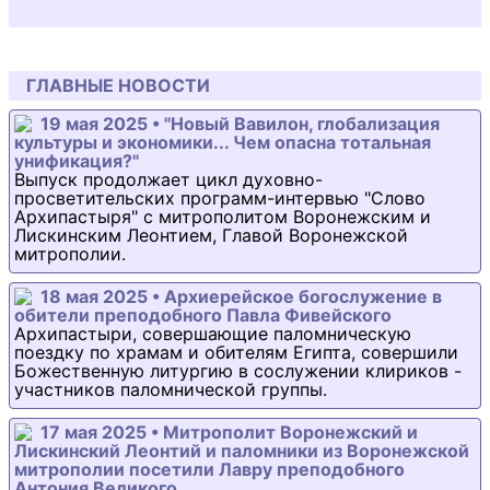
ГЛАВНЫЕ НОВОСТИ
19 мая 2025 • "Новый Вавилон, глобализация
культуры и экономики... Чем опасна тотальная
унификация?"
Выпуск продолжает цикл духовно-
просветительских программ-интервью "Слово
Архипастыря" с митрополитом Воронежским и
Лискинским Леонтием, Главой Воронежской
митрополии.
18 мая 2025 • Архиерейское богослужение в
обители преподобного Павла Фивейского
Архипастыри, совершающие паломническую
поездку по храмам и обителям Египта, совершили
Божественную литургию в сослужении клириков -
участников паломнической группы.
17 мая 2025 • Митрополит Воронежский и
Лискинский Леонтий и паломники из Воронежской
митрополии посетили Лавру преподобного
Антония Великого