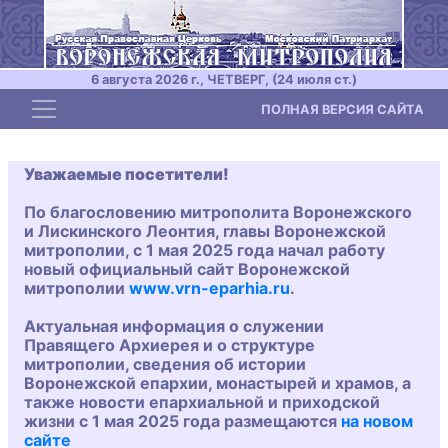
6 августа 2026 г., ЧЕТВЕРГ, (24 июля ст.)
Toggle navigation
ПОЛНАЯ ВЕРСИЯ САЙТА
Уважаемые посетители!
По благословению митрополита Воронежского
и Лискинского Леонтия, главы Воронежской
митрополии, с 1 мая 2025 года начал работу
новый официальный сайт Воронежской
митрополии
www.vrn-eparhia.ru
.
Актуальная информация о служении
Правящего Архиерея и о структуре
митрополии, сведения об истории
Воронежской епархии, монастырей и храмов, а
также новости епархиальной и приходской
жизни с 1 мая 2025 года размещаются
на новом
сайте