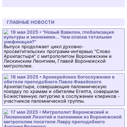
ГЛАВНЫЕ НОВОСТИ
19 мая 2025 • "Новый Вавилон, глобализация
культуры и экономики... Чем опасна тотальная
унификация?"
Выпуск продолжает цикл духовно-
просветительских программ-интервью "Слово
Архипастыря" с митрополитом Воронежским и
Лискинским Леонтием, Главой Воронежской
митрополии.
18 мая 2025 • Архиерейское богослужение в
обители преподобного Павла Фивейского
Архипастыри, совершающие паломническую
поездку по храмам и обителям Египта, совершили
Божественную литургию в сослужении клириков -
участников паломнической группы.
17 мая 2025 • Митрополит Воронежский и
Лискинский Леонтий и паломники из Воронежской
митрополии посетили Лавру преподобного
Антония Великого