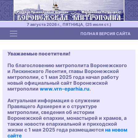
7 августа 2026 г., ПЯТНИЦА, (25 июля ст.)
Toggle navigation
ПОЛНАЯ ВЕРСИЯ САЙТА
Уважаемые посетители!
По благословению митрополита Воронежского
и Лискинского Леонтия, главы Воронежской
митрополии, с 1 мая 2025 года начал работу
новый официальный сайт Воронежской
митрополии
www.vrn-eparhia.ru
.
Актуальная информация о служении
Правящего Архиерея и о структуре
митрополии, сведения об истории
Воронежской епархии, монастырей и храмов, а
также новости епархиальной и приходской
жизни с 1 мая 2025 года размещаются
на новом
сайте