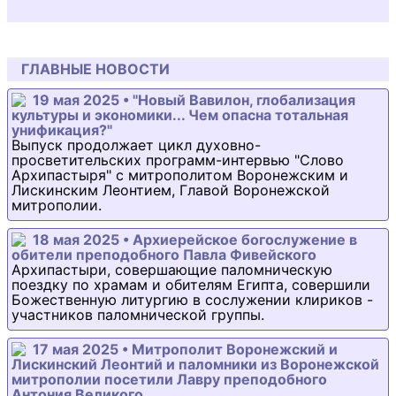
ГЛАВНЫЕ НОВОСТИ
19 мая 2025 • "Новый Вавилон, глобализация
культуры и экономики... Чем опасна тотальная
унификация?"
Выпуск продолжает цикл духовно-
просветительских программ-интервью "Слово
Архипастыря" с митрополитом Воронежским и
Лискинским Леонтием, Главой Воронежской
митрополии.
18 мая 2025 • Архиерейское богослужение в
обители преподобного Павла Фивейского
Архипастыри, совершающие паломническую
поездку по храмам и обителям Египта, совершили
Божественную литургию в сослужении клириков -
участников паломнической группы.
17 мая 2025 • Митрополит Воронежский и
Лискинский Леонтий и паломники из Воронежской
митрополии посетили Лавру преподобного
Антония Великого