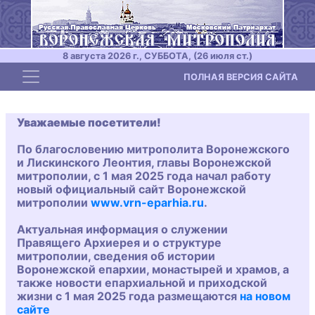
8 августа 2026 г., СУББОТА, (26 июля ст.)
Toggle navigation
ПОЛНАЯ ВЕРСИЯ САЙТА
Уважаемые посетители!
По благословению митрополита Воронежского
и Лискинского Леонтия, главы Воронежской
митрополии, с 1 мая 2025 года начал работу
новый официальный сайт Воронежской
митрополии
www.vrn-eparhia.ru
.
Актуальная информация о служении
Правящего Архиерея и о структуре
митрополии, сведения об истории
Воронежской епархии, монастырей и храмов, а
также новости епархиальной и приходской
жизни с 1 мая 2025 года размещаются
на новом
сайте