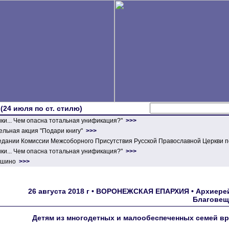
 (24 июля по ст. стилю)
ики... Чем опасна тотальная унификация?"
>>>
льная акция "Подари книгу"
>>>
едании Комиссии Межсоборного Присутствия Русской Православной Церкви п
ики... Чем опасна тотальная унификация?"
>>>
ершино
>>>
26 августа 2018 г • ВОРОНЕЖСКАЯ ЕПАРХИЯ • Архиерей
Благовещ
Детям из многодетных и малообеспеченных семей в