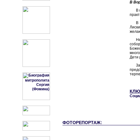
В Во
В 
практ
В
Лиск
желаю
Н
собор
Боже
много
Дети 
З
пред
терпе
КЛЮ
Соци
ФОТОРЕПОРТАЖ: