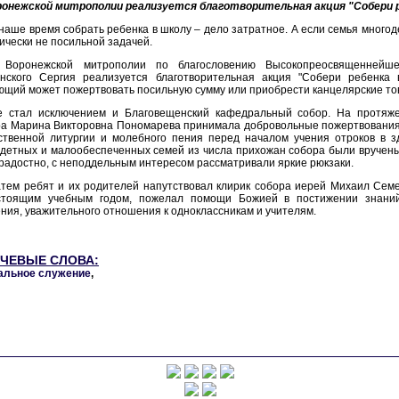
ронежской митрополии реализуется благотворительная акция "Собери р
наше время собрать ребенка в школу – дело затратное. А если семья многод
ически не посильной задачей.
 Воронежской митрополии по благословению Высокопреосвященнейше
инского Сергия реализуется благотворительная акция "Собери ребенка 
щий может пожертвовать посильную сумму или приобрести канцелярские то
е стал исключением и Благовещенский кафедральный собор. На протяж
а Марина Викторовна Пономарева принимала добровольные пожертвования 
ственной литургии и молебного пения перед началом учения отроков в 
детных и малообеспеченных семей из числа прихожан собора были вручены
радостно, с неподдельным интересом рассматривали яркие рюкзаки.
атем ребят и их родителей напутствовал клирик собора иерей Михаил Сем
стоящим учебным годом, пожелал помощи Божией в постижении знаний,
ния, уважительного отношения к одноклассникам и учителям.
ЧЕВЫЕ СЛОВА:
альное служение
,