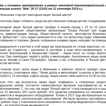
лях и основных мероприятиях в рамках ежегодной благотворительной 
ежцам газета "Мое" (N 37 (1243) от 11 сентября 2018 г.).
 Воронеже стартует ежегодная акция "Белый цветок"
лонтеры будут собирать средства для оказания помощи детям, страдающим 
жегодная акция "Белый цветок" пройдет в нашем городе с 15 по 23 сент
нежская епархия, общественная организация "Опора России" при подд
сти, администрации города, Общественной палаты, женсоветов Воронежс
 "ДоброСвет". Суть акции заключается в том, что волонтеры будут обменив
твование от горожан. Деньги, собранные в рамках акции, направят на помощ
Традиционно к участию в этой акции мы приглашаем не только взрослых, но 
ьких до студентов, - рассказал 6 сентября в ходе пресс-конференции, 
полит Воронежский и Лискинский Сергий. – Акция носит не только благо
тер. Она приобщает людей к добру и милосердию. Аналогичные акции прово
исле, Москве и Санкт-Петербурге. Однако у нас, в Воронеже, в "Белый цв
ество жителей.
 течение всего срока акции в Воронеже и районах области пройдут раз
р-классы, спортивные игры, "Уроки добра и милосердия" в школах и детских 
 субботу, 15 сентября, в День города. Акция начнет свою работу в 10.00 на пл
осле того, как результаты акции будут подведены, а собранные средст
дральном соборе состоится торжественное вручение сертификатов на 
аболеваниями. С тех пор, как акция "Белый цветок" стала проводиться в н
но 61 миллион 305 тысяч рублей. Эти средства направлены на оказание 
аментов и медицинского оборудования. Только в 2017 году материальную п
дети, имеющие онкологические заболевания. Им были вручены сертификат
 рублей. Еще 1.5 миллиона было направлено на закупку медицинского оборуд
й – на приобретение медикаментов.