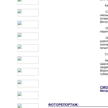
Ка
-С
оказы
позво
Витал
-
переч
-З
рабо
опеча
печат
Сп
Ак
Царск
людям
Ворон
тубер
СМО
Митро
ФОТОРЕПОРТАЖ: