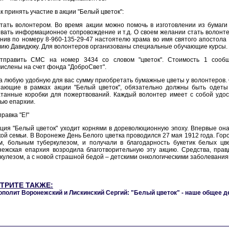
к принять участие в акции "Белый цветок":
тать волонтером. Во время акции можно помочь в изготовлении из бумаги 
вать информационное сопровождение и т.д. О своем желании стать волонте
нив по номеру 8-960-135-29-47 настоятелю храма во имя святого апостол
ию Давидюку. Для волонтеров организованы специальные обучающие курсы.
Отправить СМС на номер 3434 со словом "цветок". Стоимость 1 сообщ
ислены на счет фонда "ДоброСвет".
а любую удобную для вас сумму приобретать бумажные цветы у волонтеров.
тающие в рамках акции "Белый цветок", обязательно должны быть одеты 
танные коробки для пожертвований. Каждый волонтер имеет с собой удос
ью епархии.
равка "Е!"
ция "Белый цветок" уходит корнями в дореволюционную эпоху. Впервые он
ой семьи. В Воронеже День Белого цветка проводился 27 мая 1912 года. Го
, больным туберкулезом, и получали в благодарность букетик белых цве
ежская епархия возродила благотворительную эту акцию. Средства, прав
кулезом, а с новой страшной бедой – детскими онкологическими заболевания
ТРИТЕ ТАКЖЕ:
полит Воронежский и Лискинский Сергий: "Белый цветок" - наше общее д