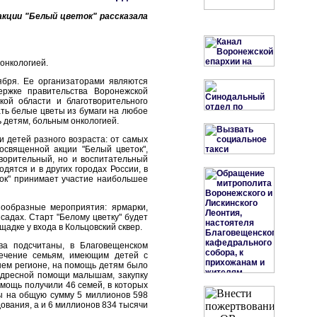
акции "Белый цветок" рассказала
онкологией.
ября. Ее организаторами являются
ержке правительства Воронежской
кой области и благотворительного
ать белые цветы из бумаги на любое
ь детям, больным онкологией.
и детей разного возраста: от самых
посвященной акции "Белый цветок",
творительный, но и воспитательный
дятся и в других городах России, в
еток" принимает участие наибольшее
нообразные мероприятия: ярмарки,
садах. Старт "Белому цветку" будет
ощадке у входа в Кольцовский сквер.
ва подсчитаны, в Благовещенском
лечение семьям, имеющим детей с
ашем регионе, на помощь детям было
адресной помощи малышам, закупку
омощь получили 46 семей, в которых
ы на общую сумму 5 миллионов 598
ования, а и 6 миллионов 834 тысячи