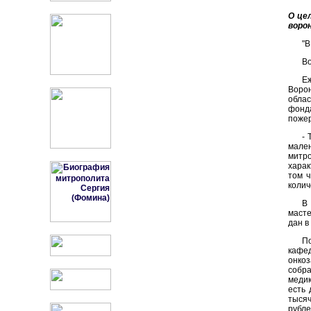
О це
ворон
"В
Во
Е
Воро
обла
фонда
пожер
- 
мален
митро
харак
том ч
колич
В
масте
дан в
П
кафе
онкоз
собра
медик
есть 
тысяч
рубле