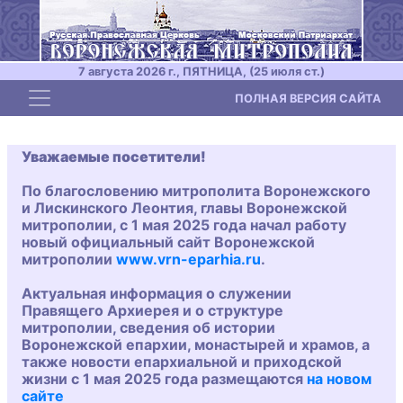
7 августа 2026 г., ПЯТНИЦА, (25 июля ст.)
Toggle navigation
ПОЛНАЯ ВЕРСИЯ САЙТА
Уважаемые посетители!
По благословению митрополита Воронежского
и Лискинского Леонтия, главы Воронежской
митрополии, с 1 мая 2025 года начал работу
новый официальный сайт Воронежской
митрополии
www.vrn-eparhia.ru
.
Актуальная информация о служении
Правящего Архиерея и о структуре
митрополии, сведения об истории
Воронежской епархии, монастырей и храмов, а
также новости епархиальной и приходской
жизни с 1 мая 2025 года размещаются
на новом
сайте