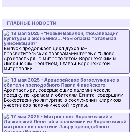
ГЛАВНЫЕ НОВОСТИ
19 мая 2025 • "Новый Вавилон, глобализация
культуры и экономики... Чем опасна тотальная
унификация?"
Выпуск продолжает цикл духовно-
просветительских программ-интервью "Слово
Архипастыря" с митрополитом Воронежским и
Лискинским Леонтием, Главой Воронежской
митрополии.
18 мая 2025 • Архиерейское богослужение в
обители преподобного Павла Фивейского
Архипастыри, совершающие паломническую
поездку по храмам и обителям Египта, совершили
Божественную литургию в сослужении клириков -
участников паломнической группы.
17 мая 2025 • Митрополит Воронежский и
Лискинский Леонтий и паломники из Воронежской
митрополии посетили Лавру преподобного
Антония Великого