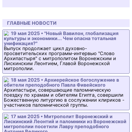
ГЛАВНЫЕ НОВОСТИ
19 мая 2025 • "Новый Вавилон, глобализация
культуры и экономики... Чем опасна тотальная
унификация?"
Выпуск продолжает цикл духовно-
просветительских программ-интервью "Слово
Архипастыря" с митрополитом Воронежским и
Лискинским Леонтием, Главой Воронежской
митрополии.
18 мая 2025 • Архиерейское богослужение в
обители преподобного Павла Фивейского
Архипастыри, совершающие паломническую
поездку по храмам и обителям Египта, совершили
Божественную литургию в сослужении клириков -
участников паломнической группы.
17 мая 2025 • Митрополит Воронежский и
Лискинский Леонтий и паломники из Воронежской
митрополии посетили Лавру преподобного
Антония Великого