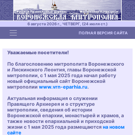
6 августа 2026 г., ЧЕТВЕРГ, (24 июля ст.)
Toggle navigation
ПОЛНАЯ ВЕРСИЯ САЙТА
Уважаемые посетители!
По благословению митрополита Воронежского
и Лискинского Леонтия, главы Воронежской
митрополии, с 1 мая 2025 года начал работу
новый официальный сайт Воронежской
митрополии
www.vrn-eparhia.ru
.
Актуальная информация о служении
Правящего Архиерея и о структуре
митрополии, сведения об истории
Воронежской епархии, монастырей и храмов, а
также новости епархиальной и приходской
жизни с 1 мая 2025 года размещаются
на новом
сайте