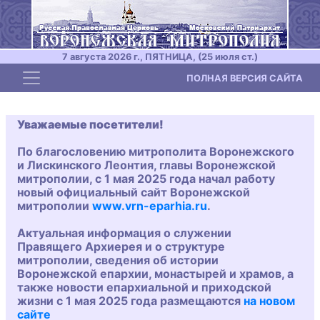
7 августа 2026 г., ПЯТНИЦА, (25 июля ст.)
Toggle navigation
ПОЛНАЯ ВЕРСИЯ САЙТА
Уважаемые посетители!
По благословению митрополита Воронежского
и Лискинского Леонтия, главы Воронежской
митрополии, с 1 мая 2025 года начал работу
новый официальный сайт Воронежской
митрополии
www.vrn-eparhia.ru
.
Актуальная информация о служении
Правящего Архиерея и о структуре
митрополии, сведения об истории
Воронежской епархии, монастырей и храмов, а
также новости епархиальной и приходской
жизни с 1 мая 2025 года размещаются
на новом
сайте