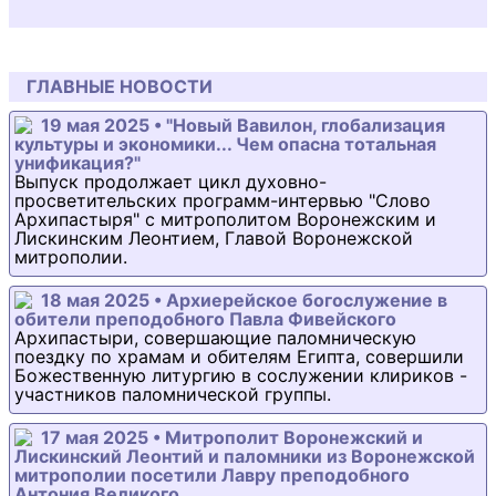
ГЛАВНЫЕ НОВОСТИ
19 мая 2025 • "Новый Вавилон, глобализация
культуры и экономики... Чем опасна тотальная
унификация?"
Выпуск продолжает цикл духовно-
просветительских программ-интервью "Слово
Архипастыря" с митрополитом Воронежским и
Лискинским Леонтием, Главой Воронежской
митрополии.
18 мая 2025 • Архиерейское богослужение в
обители преподобного Павла Фивейского
Архипастыри, совершающие паломническую
поездку по храмам и обителям Египта, совершили
Божественную литургию в сослужении клириков -
участников паломнической группы.
17 мая 2025 • Митрополит Воронежский и
Лискинский Леонтий и паломники из Воронежской
митрополии посетили Лавру преподобного
Антония Великого