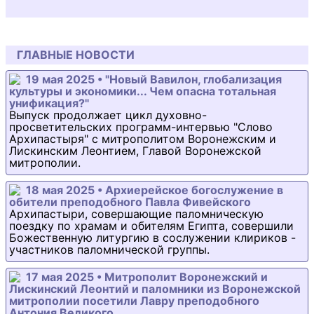
ГЛАВНЫЕ НОВОСТИ
19 мая 2025 • "Новый Вавилон, глобализация
культуры и экономики... Чем опасна тотальная
унификация?"
Выпуск продолжает цикл духовно-
просветительских программ-интервью "Слово
Архипастыря" с митрополитом Воронежским и
Лискинским Леонтием, Главой Воронежской
митрополии.
18 мая 2025 • Архиерейское богослужение в
обители преподобного Павла Фивейского
Архипастыри, совершающие паломническую
поездку по храмам и обителям Египта, совершили
Божественную литургию в сослужении клириков -
участников паломнической группы.
17 мая 2025 • Митрополит Воронежский и
Лискинский Леонтий и паломники из Воронежской
митрополии посетили Лавру преподобного
Антония Великого