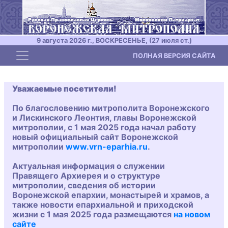
9 августа 2026 г., ВОСКРЕСЕНЬЕ, (27 июля ст.)
Toggle navigation
ПОЛНАЯ ВЕРСИЯ САЙТА
Уважаемые посетители!
По благословению митрополита Воронежского
и Лискинского Леонтия, главы Воронежской
митрополии, с 1 мая 2025 года начал работу
новый официальный сайт Воронежской
митрополии
www.vrn-eparhia.ru
.
Актуальная информация о служении
Правящего Архиерея и о структуре
митрополии, сведения об истории
Воронежской епархии, монастырей и храмов, а
также новости епархиальной и приходской
жизни с 1 мая 2025 года размещаются
на новом
сайте