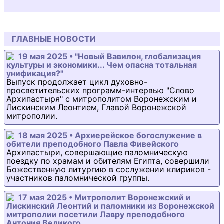
ГЛАВНЫЕ НОВОСТИ
19 мая 2025 • "Новый Вавилон, глобализация
культуры и экономики... Чем опасна тотальная
унификация?"
Выпуск продолжает цикл духовно-
просветительских программ-интервью "Слово
Архипастыря" с митрополитом Воронежским и
Лискинским Леонтием, Главой Воронежской
митрополии.
18 мая 2025 • Архиерейское богослужение в
обители преподобного Павла Фивейского
Архипастыри, совершающие паломническую
поездку по храмам и обителям Египта, совершили
Божественную литургию в сослужении клириков -
участников паломнической группы.
17 мая 2025 • Митрополит Воронежский и
Лискинский Леонтий и паломники из Воронежской
митрополии посетили Лавру преподобного
Антония Великого