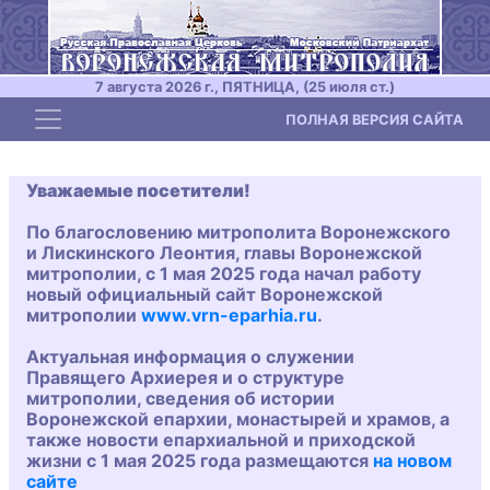
7 августа 2026 г., ПЯТНИЦА, (25 июля ст.)
Toggle navigation
ПОЛНАЯ ВЕРСИЯ САЙТА
Уважаемые посетители!
По благословению митрополита Воронежского
и Лискинского Леонтия, главы Воронежской
митрополии, с 1 мая 2025 года начал работу
новый официальный сайт Воронежской
митрополии
www.vrn-eparhia.ru
.
Актуальная информация о служении
Правящего Архиерея и о структуре
митрополии, сведения об истории
Воронежской епархии, монастырей и храмов, а
также новости епархиальной и приходской
жизни с 1 мая 2025 года размещаются
на новом
сайте