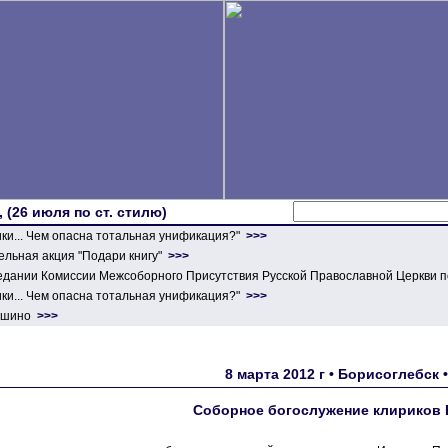
 (26 июля по ст. стилю)
ики... Чем опасна тотальная унификация?"
>>>
льная акция "Подари книгу"
>>>
едании Комиссии Межсоборного Присутствия Русской Православной Церкви п
ики... Чем опасна тотальная унификация?"
>>>
ершино
>>>
8 марта 2012 г • Борисоглебск
Соборное богослужение клириков 