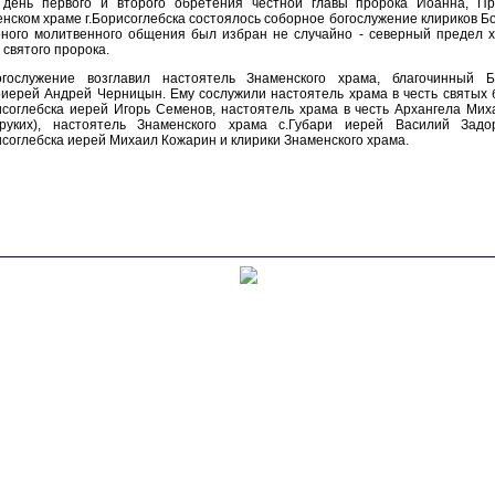
 день первого и второго обретения честной главы пророка Иоанна, Пр
нском храме г.Борисоглебска состоялось соборное богослужение клириков Бо
ного молитвенного общения был избран не случайно - северный предел х
 святого пророка.
огослужение возглавил настоятель Знаменского храма, благочинный Бо
иерей Андрей Черницын. Ему сослужили настоятель храма в честь святых 
исоглебска иерей Игорь Семенов, настоятель храма в честь Архангела Мих
оруких), настоятель Знаменского храма с.Губари иерей Василий Задо
исоглебска иерей Михаил Кожарин и клирики Знаменского храма.