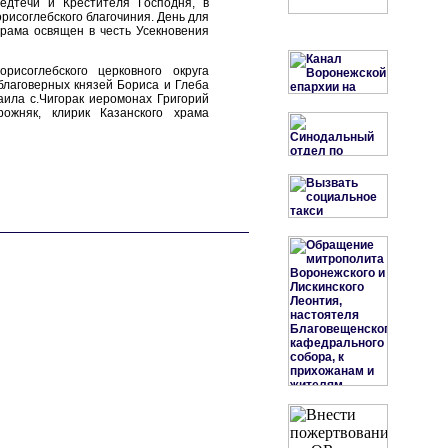
едтечи и Крестителя Господня, в
рисоглебского благочиния. День для
рама освящен в честь Усекновения
рисоглебского церковного округа
благоверных князей Бориса и Глеба
аила с.Чигорак иеромонах Григорий
рожняк, клирик Казанского храма