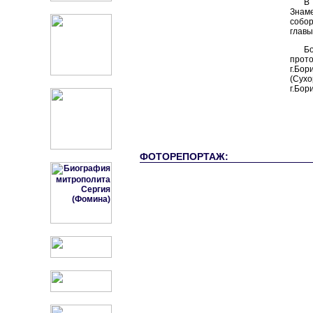
В
Знаме
собор
главы
Б
прото
г.Бор
(Сух
г.Бор
ФОТОРЕПОРТАЖ: