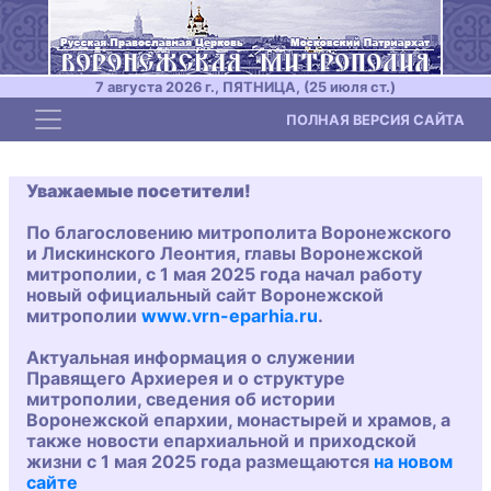
7 августа 2026 г., ПЯТНИЦА, (25 июля ст.)
Toggle navigation
ПОЛНАЯ ВЕРСИЯ САЙТА
Уважаемые посетители!
По благословению митрополита Воронежского
и Лискинского Леонтия, главы Воронежской
митрополии, с 1 мая 2025 года начал работу
новый официальный сайт Воронежской
митрополии
www.vrn-eparhia.ru
.
Актуальная информация о служении
Правящего Архиерея и о структуре
митрополии, сведения об истории
Воронежской епархии, монастырей и храмов, а
также новости епархиальной и приходской
жизни с 1 мая 2025 года размещаются
на новом
сайте