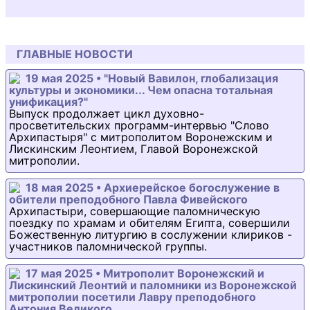
ГЛАВНЫЕ НОВОСТИ
19 мая 2025 • "Новый Вавилон, глобализация
культуры и экономики... Чем опасна тотальная
унификация?"
Выпуск продолжает цикл духовно-
просветительских программ-интервью "Слово
Архипастыря" с митрополитом Воронежским и
Лискинским Леонтием, Главой Воронежской
митрополии.
18 мая 2025 • Архиерейское богослужение в
обители преподобного Павла Фивейского
Архипастыри, совершающие паломническую
поездку по храмам и обителям Египта, совершили
Божественную литургию в сослужении клириков -
участников паломнической группы.
17 мая 2025 • Митрополит Воронежский и
Лискинский Леонтий и паломники из Воронежской
митрополии посетили Лавру преподобного
Антония Великого