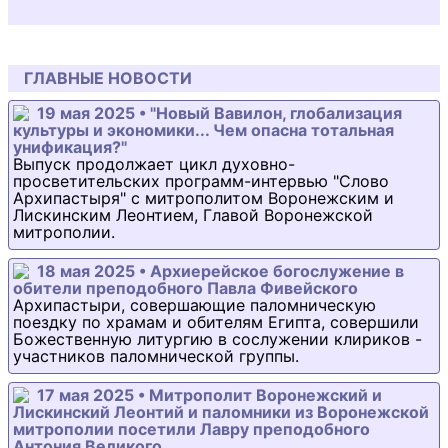
ГЛАВНЫЕ НОВОСТИ
19 мая 2025 • "Новый Вавилон, глобализация
культуры и экономики... Чем опасна тотальная
унификация?"
Выпуск продолжает цикл духовно-
просветительских программ-интервью "Слово
Архипастыря" с митрополитом Воронежским и
Лискинским Леонтием, Главой Воронежской
митрополии.
18 мая 2025 • Архиерейское богослужение в
обители преподобного Павла Фивейского
Архипастыри, совершающие паломническую
поездку по храмам и обителям Египта, совершили
Божественную литургию в сослужении клириков -
участников паломнической группы.
17 мая 2025 • Митрополит Воронежский и
Лискинский Леонтий и паломники из Воронежской
митрополии посетили Лавру преподобного
Антония Великого