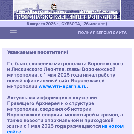
8 августа 2026 г., СУББОТА, (26 июля ст.)
Toggle navigation
ПОЛНАЯ ВЕРСИЯ САЙТА
Уважаемые посетители!
По благословению митрополита Воронежского
и Лискинского Леонтия, главы Воронежской
митрополии, с 1 мая 2025 года начал работу
новый официальный сайт Воронежской
митрополии
www.vrn-eparhia.ru
.
Актуальная информация о служении
Правящего Архиерея и о структуре
митрополии, сведения об истории
Воронежской епархии, монастырей и храмов, а
также новости епархиальной и приходской
жизни с 1 мая 2025 года размещаются
на новом
сайте