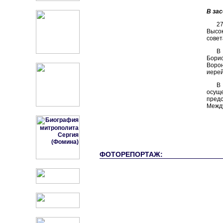
В за
2
Высо
совет
В
Борис
Воро
иерей
В
осущ
пред
Между
ФОТОРЕПОРТАЖ: