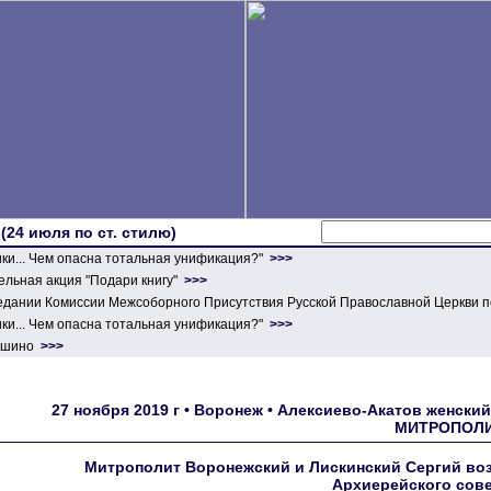
 (24 июля по ст. стилю)
ики... Чем опасна тотальная унификация?"
>>>
льная акция "Подари книгу"
>>>
едании Комиссии Межсоборного Присутствия Русской Православной Церкви п
ики... Чем опасна тотальная унификация?"
>>>
ершино
>>>
27 ноября 2019 г • Воронеж • Алексиево-Акатов женс
МИТРОПОЛИ
Митрополит Воронежский и Лискинский Сергий воз
Архиерейского сов