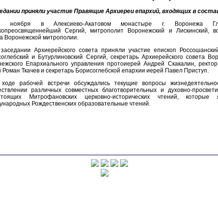
седании приняли участие Правящие Архиереи епархий, входящих в соста
7 ноября в Алексиево-Акатовом монастыре г. Воронежа Гл
копреосвященнейший Сергий, митрополит Воронежский и Лискинский, во
а Воронежской митрополии.
 заседании Архиерейского совета приняли участие епископ Россошански
оглебский и Бутурлиновcкий Сергий, секретарь Архиерейского совета Во
нежского Епархиального управления протоиерей Андрей Скакалин, ректо
 Роман Ткачев и секретарь Борисоглебской епархии иерей Павел Приступ.
 ходе рабочей встречи обсуждались текущие вопросы жизнедеятельно
ествлении различных совместных благотворительных и духовно-просвети
стоящих Митрофановских церковно-исторических чтений, которые
народных Рождественских образовательные чтений.