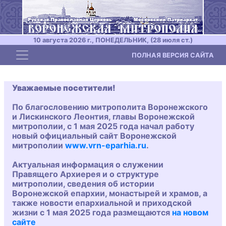
10 августа 2026 г., ПОНЕДЕЛЬНИК, (28 июля ст.)
Toggle navigation
ПОЛНАЯ ВЕРСИЯ САЙТА
Уважаемые посетители!
По благословению митрополита Воронежского
и Лискинского Леонтия, главы Воронежской
митрополии, с 1 мая 2025 года начал работу
новый официальный сайт Воронежской
митрополии
www.vrn-eparhia.ru
.
Актуальная информация о служении
Правящего Архиерея и о структуре
митрополии, сведения об истории
Воронежской епархии, монастырей и храмов, а
также новости епархиальной и приходской
жизни с 1 мая 2025 года размещаются
на новом
сайте