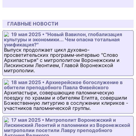
ГЛАВНЫЕ НОВОСТИ
19 мая 2025 • "Новый Вавилон, глобализация
культуры и экономики... Чем опасна тотальная
унификация?"
Выпуск продолжает цикл духовно-
просветительских программ-интервью "Слово
Архипастыря" с митрополитом Воронежским и
Лискинским Леонтием, Главой Воронежской
митрополии.
18 мая 2025 • Архиерейское богослужение в
обители преподобного Павла Фивейского
Архипастыри, совершающие паломническую
поездку по храмам и обителям Египта, совершили
Божественную литургию в сослужении клириков -
участников паломнической группы.
17 мая 2025 • Митрополит Воронежский и
Лискинский Леонтий и паломники из Воронежской
митрополии посетили Лавру преподобного
Антония Великого