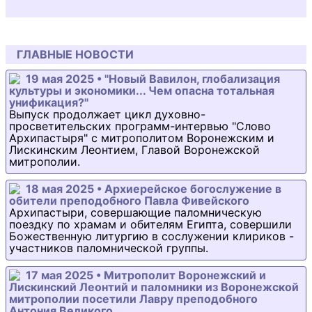
ГЛАВНЫЕ НОВОСТИ
19 мая 2025 • "Новый Вавилон, глобализация
культуры и экономики... Чем опасна тотальная
унификация?"
Выпуск продолжает цикл духовно-
просветительских программ-интервью "Слово
Архипастыря" с митрополитом Воронежским и
Лискинским Леонтием, Главой Воронежской
митрополии.
18 мая 2025 • Архиерейское богослужение в
обители преподобного Павла Фивейского
Архипастыри, совершающие паломническую
поездку по храмам и обителям Египта, совершили
Божественную литургию в сослужении клириков -
участников паломнической группы.
17 мая 2025 • Митрополит Воронежский и
Лискинский Леонтий и паломники из Воронежской
митрополии посетили Лавру преподобного
Антония Великого