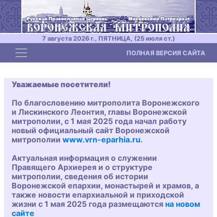
7 августа 2026 г., ПЯТНИЦА, (25 июля ст.)
Toggle navigation
ПОЛНАЯ ВЕРСИЯ САЙТА
Уважаемые посетители!
По благословению митрополита Воронежского
и Лискинского Леонтия, главы Воронежской
митрополии, с 1 мая 2025 года начал работу
новый официальный сайт Воронежской
митрополии
www.vrn-eparhia.ru
.
Актуальная информация о служении
Правящего Архиерея и о структуре
митрополии, сведения об истории
Воронежской епархии, монастырей и храмов, а
также новости епархиальной и приходской
жизни с 1 мая 2025 года размещаются
на новом
сайте