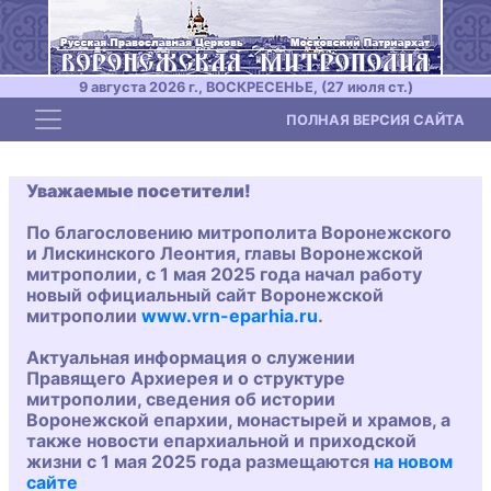
9 августа 2026 г., ВОСКРЕСЕНЬЕ, (27 июля ст.)
Toggle navigation
ПОЛНАЯ ВЕРСИЯ САЙТА
Уважаемые посетители!
По благословению митрополита Воронежского
и Лискинского Леонтия, главы Воронежской
митрополии, с 1 мая 2025 года начал работу
новый официальный сайт Воронежской
митрополии
www.vrn-eparhia.ru
.
Актуальная информация о служении
Правящего Архиерея и о структуре
митрополии, сведения об истории
Воронежской епархии, монастырей и храмов, а
также новости епархиальной и приходской
жизни с 1 мая 2025 года размещаются
на новом
сайте