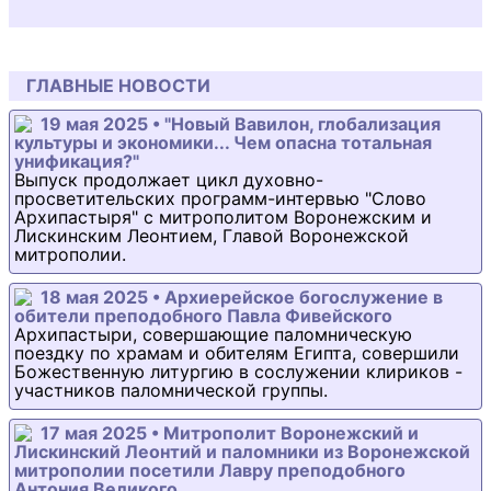
ГЛАВНЫЕ НОВОСТИ
19 мая 2025 • "Новый Вавилон, глобализация
культуры и экономики... Чем опасна тотальная
унификация?"
Выпуск продолжает цикл духовно-
просветительских программ-интервью "Слово
Архипастыря" с митрополитом Воронежским и
Лискинским Леонтием, Главой Воронежской
митрополии.
18 мая 2025 • Архиерейское богослужение в
обители преподобного Павла Фивейского
Архипастыри, совершающие паломническую
поездку по храмам и обителям Египта, совершили
Божественную литургию в сослужении клириков -
участников паломнической группы.
17 мая 2025 • Митрополит Воронежский и
Лискинский Леонтий и паломники из Воронежской
митрополии посетили Лавру преподобного
Антония Великого