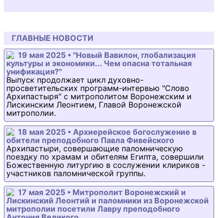
ГЛАВНЫЕ НОВОСТИ
19 мая 2025 • "Новый Вавилон, глобализация
культуры и экономики... Чем опасна тотальная
унификация?"
Выпуск продолжает цикл духовно-
просветительских программ-интервью "Слово
Архипастыря" с митрополитом Воронежским и
Лискинским Леонтием, Главой Воронежской
митрополии.
18 мая 2025 • Архиерейское богослужение в
обители преподобного Павла Фивейского
Архипастыри, совершающие паломническую
поездку по храмам и обителям Египта, совершили
Божественную литургию в сослужении клириков -
участников паломнической группы.
17 мая 2025 • Митрополит Воронежский и
Лискинский Леонтий и паломники из Воронежской
митрополии посетили Лавру преподобного
Антония Великого