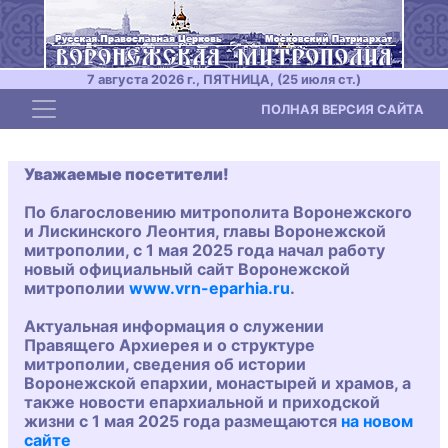
7 августа 2026 г., ПЯТНИЦА, (25 июля ст.)
Toggle navigation
ПОЛНАЯ ВЕРСИЯ САЙТА
Уважаемые посетители!
По благословению митрополита Воронежского
и Лискинского Леонтия, главы Воронежской
митрополии, с 1 мая 2025 года начал работу
новый официальный сайт Воронежской
митрополии
www.vrn-eparhia.ru
.
Актуальная информация о служении
Правящего Архиерея и о структуре
митрополии, сведения об истории
Воронежской епархии, монастырей и храмов, а
также новости епархиальной и приходской
жизни с 1 мая 2025 года размещаются
на новом
сайте