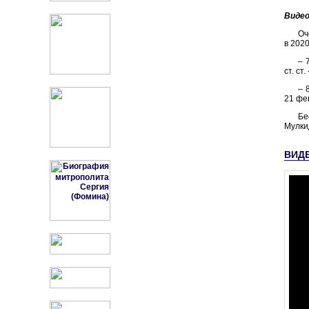
Видео
Оч
в 2020
– 
ст. ст.
– 
21 фев
Бе
Мулки
ВИД