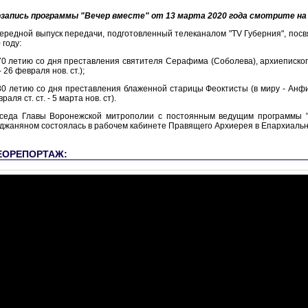
запись программы "Вечер вместе" от 13 марта 2020 года смотрите на
ередной выпуск передачи, подготовленный телеканалом "TV Губерния", по
 году:
70 летию со дня преставления святителя Серафима (Соболева), архиепископ
 - 26 февраля нов. ст.);
80 летию со дня преставления блаженной старицы Феоктисты (в миру - Ан
раля ст. ст. - 5 марта нов. ст).
седа Главы Воронежской митрополии с постоянным ведущим программы "
джаняном состоялась в рабочем кабинете Правящего Архиерея в Епархиальн
ЕОРЕПОРТАЖ: