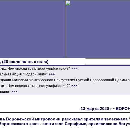
 (26 июля по ст. стилю)
ики... Чем опасна тотальная унификация?"
>>>
льная акция "Подари книгу"
>>>
едании Комиссии Межсоборного Присутствия Русской Православной Церкви п
ики... Чем опасна тотальная унификация?"
>>>
ершино
>>>
13 марта 2020 г • ВОР
ва Воронежской митрополии рассказал зрителям телеканала 
Воронежского края - святителе Серафиме, архиепископе Богу