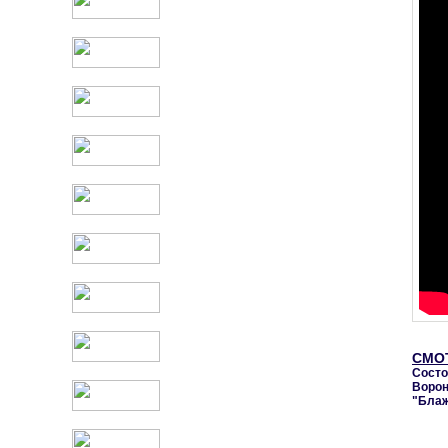
СМО
Сост
Ворон
"Блаж