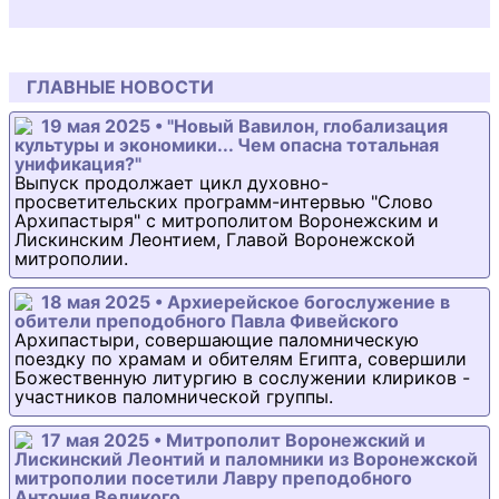
ГЛАВНЫЕ НОВОСТИ
19 мая 2025 • "Новый Вавилон, глобализация
культуры и экономики... Чем опасна тотальная
унификация?"
Выпуск продолжает цикл духовно-
просветительских программ-интервью "Слово
Архипастыря" с митрополитом Воронежским и
Лискинским Леонтием, Главой Воронежской
митрополии.
18 мая 2025 • Архиерейское богослужение в
обители преподобного Павла Фивейского
Архипастыри, совершающие паломническую
поездку по храмам и обителям Египта, совершили
Божественную литургию в сослужении клириков -
участников паломнической группы.
17 мая 2025 • Митрополит Воронежский и
Лискинский Леонтий и паломники из Воронежской
митрополии посетили Лавру преподобного
Антония Великого