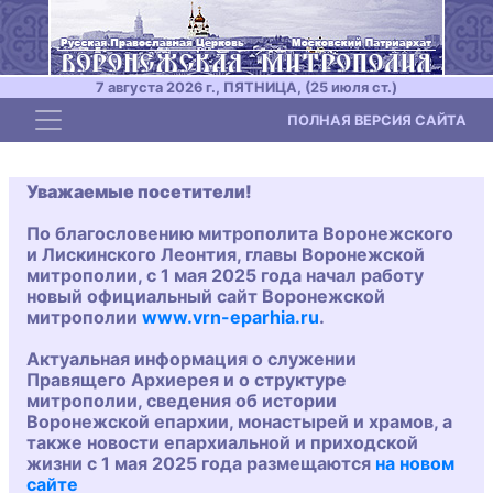
7 августа 2026 г., ПЯТНИЦА, (25 июля ст.)
Toggle navigation
ПОЛНАЯ ВЕРСИЯ САЙТА
Уважаемые посетители!
По благословению митрополита Воронежского
и Лискинского Леонтия, главы Воронежской
митрополии, с 1 мая 2025 года начал работу
новый официальный сайт Воронежской
митрополии
www.vrn-eparhia.ru
.
Актуальная информация о служении
Правящего Архиерея и о структуре
митрополии, сведения об истории
Воронежской епархии, монастырей и храмов, а
также новости епархиальной и приходской
жизни с 1 мая 2025 года размещаются
на новом
сайте