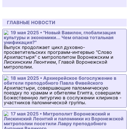
ГЛАВНЫЕ НОВОСТИ
19 мая 2025 • "Новый Вавилон, глобализация
культуры и экономики... Чем опасна тотальная
унификация?"
Выпуск продолжает цикл духовно-
просветительских программ-интервью "Слово
Архипастыря" с митрополитом Воронежским и
Лискинским Леонтием, Главой Воронежской
митрополии.
18 мая 2025 • Архиерейское богослужение в
обители преподобного Павла Фивейского
Архипастыри, совершающие паломническую
поездку по храмам и обителям Египта, совершили
Божественную литургию в сослужении клириков -
участников паломнической группы.
17 мая 2025 • Митрополит Воронежский и
Лискинский Леонтий и паломники из Воронежской
митрополии посетили Лавру преподобного
Антония Великого