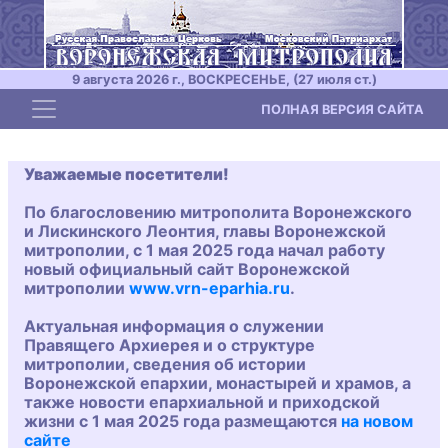
9 августа 2026 г., ВОСКРЕСЕНЬЕ, (27 июля ст.)
Toggle navigation
ПОЛНАЯ ВЕРСИЯ САЙТА
Уважаемые посетители!
По благословению митрополита Воронежского
и Лискинского Леонтия, главы Воронежской
митрополии, с 1 мая 2025 года начал работу
новый официальный сайт Воронежской
митрополии
www.vrn-eparhia.ru
.
Актуальная информация о служении
Правящего Архиерея и о структуре
митрополии, сведения об истории
Воронежской епархии, монастырей и храмов, а
также новости епархиальной и приходской
жизни с 1 мая 2025 года размещаются
на новом
сайте