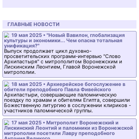
ГЛАВНЫЕ НОВОСТИ
19 мая 2025 • "Новый Вавилон, глобализация
культуры и экономики... Чем опасна тотальная
унификация?"
Выпуск продолжает цикл духовно-
просветительских программ-интервью "Слово
Архипастыря" с митрополитом Воронежским и
Лискинским Леонтием, Главой Воронежской
митрополии.
18 мая 2025 • Архиерейское богослужение в
обители преподобного Павла Фивейского
Архипастыри, совершающие паломническую
поездку по храмам и обителям Египта, совершили
Божественную литургию в сослужении клириков -
участников паломнической группы.
17 мая 2025 • Митрополит Воронежский и
Лискинский Леонтий и паломники из Воронежской
митрополии посетили Лавру преподобного
Антония Великого