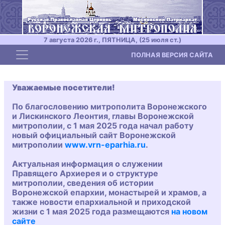
7 августа 2026 г., ПЯТНИЦА, (25 июля ст.)
Toggle navigation
ПОЛНАЯ ВЕРСИЯ САЙТА
Уважаемые посетители!
По благословению митрополита Воронежского
и Лискинского Леонтия, главы Воронежской
митрополии, с 1 мая 2025 года начал работу
новый официальный сайт Воронежской
митрополии
www.vrn-eparhia.ru
.
Актуальная информация о служении
Правящего Архиерея и о структуре
митрополии, сведения об истории
Воронежской епархии, монастырей и храмов, а
также новости епархиальной и приходской
жизни с 1 мая 2025 года размещаются
на новом
сайте