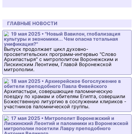
ГЛАВНЫЕ НОВОСТИ
19 мая 2025 • "Новый Вавилон, глобализация
культуры и экономики... Чем опасна тотальная
унификация?"
Выпуск продолжает цикл духовно-
просветительских программ-интервью "Слово
Архипастыря" с митрополитом Воронежским и
Лискинским Леонтием, Главой Воронежской
митрополии.
18 мая 2025 • Архиерейское богослужение в
обители преподобного Павла Фивейского
Архипастыри, совершающие паломническую
поездку по храмам и обителям Египта, совершили
Божественную литургию в сослужении клириков -
участников паломнической группы.
17 мая 2025 • Митрополит Воронежский и
Лискинский Леонтий и паломники из Воронежской
митрополии посетили Лавру преподобного
Антония Великого