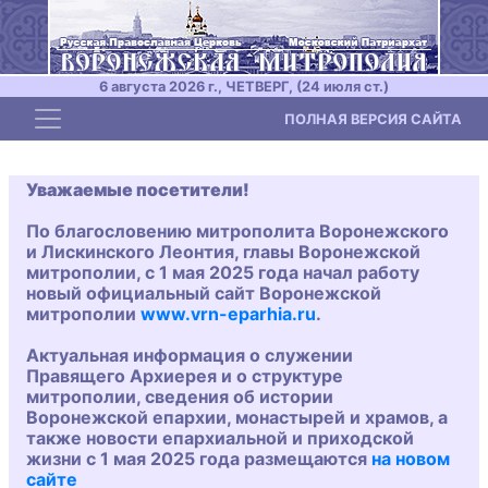
6 августа 2026 г., ЧЕТВЕРГ, (24 июля ст.)
Toggle navigation
ПОЛНАЯ ВЕРСИЯ САЙТА
Уважаемые посетители!
По благословению митрополита Воронежского
и Лискинского Леонтия, главы Воронежской
митрополии, с 1 мая 2025 года начал работу
новый официальный сайт Воронежской
митрополии
www.vrn-eparhia.ru
.
Актуальная информация о служении
Правящего Архиерея и о структуре
митрополии, сведения об истории
Воронежской епархии, монастырей и храмов, а
также новости епархиальной и приходской
жизни с 1 мая 2025 года размещаются
на новом
сайте