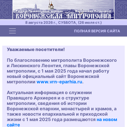
8 августа 2026 г., СУББОТА, (26 июля ст.)
Toggle navigation
ПОЛНАЯ ВЕРСИЯ САЙТА
Уважаемые посетители!
По благословению митрополита Воронежского
и Лискинского Леонтия, главы Воронежской
митрополии, с 1 мая 2025 года начал работу
новый официальный сайт Воронежской
митрополии
www.vrn-eparhia.ru
.
Актуальная информация о служении
Правящего Архиерея и о структуре
митрополии, сведения об истории
Воронежской епархии, монастырей и храмов, а
также новости епархиальной и приходской
жизни с 1 мая 2025 года размещаются
на новом
сайте