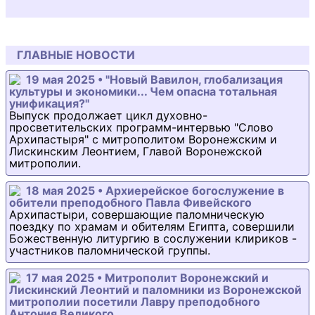
ГЛАВНЫЕ НОВОСТИ
19 мая 2025 • "Новый Вавилон, глобализация
культуры и экономики... Чем опасна тотальная
унификация?"
Выпуск продолжает цикл духовно-
просветительских программ-интервью "Слово
Архипастыря" с митрополитом Воронежским и
Лискинским Леонтием, Главой Воронежской
митрополии.
18 мая 2025 • Архиерейское богослужение в
обители преподобного Павла Фивейского
Архипастыри, совершающие паломническую
поездку по храмам и обителям Египта, совершили
Божественную литургию в сослужении клириков -
участников паломнической группы.
17 мая 2025 • Митрополит Воронежский и
Лискинский Леонтий и паломники из Воронежской
митрополии посетили Лавру преподобного
Антония Великого