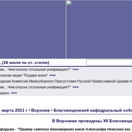
 (26 июля по ст. стилю)
ики... Чем опасна тотальная унификация?"
>>>
льная акция "Подари книгу"
>>>
едании Комиссии Межсоборного Присутствия Русской Православной Церкви п
ики... Чем опасна тотальная унификация?"
>>>
ершино
>>>
5 марта 2021 г • Воронеж • Благовещенский кафедральный с
В Воронеже проведены XII Благовеще
 форума - "Пример святого благоверного князя Александра Невского ка