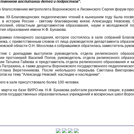
ственном воспитании детей и подростков".
 благословению митрополита Воронежского и Лискинского Сергия форум прох
ема XII Благовещенских педагогических чтений в нынешнем году была пос
р в истории России - святому благоверному князю Александру Невскому.
ополией, областным департаментом образования, науки и молодежной по
тия образования имени Н.Ф. Бунакова.
рамках пленарного заседания, которое состоялось в зале собраний Благов
ежа, с приветственным словом от лица руководителя департамента образов
ежской области О.Н. Мосолова к собравшимся обратилась заместитель руко
атем с докладами выступили руководитель отдела религиозного образо
ии протоиерей Василий Попов, руководитель отдела религиозного образо
ии Татьяна Гайкова и представитель отдела религиозного образования и к
 Патрахина, а также доценты Воронежского государственного педагогическо
етлана Веретенникова. После небольшого перерыва Светлана Викторовна
огов на тему "Александр Невский: наследие и наследники".
его в зале присутствовало более 100 человек.
 марта на базе ВИРО им. Н.Ф. Бунакова работали различные секции, в рам
огов государственных образовательных учреждений и воскресных школ Воро