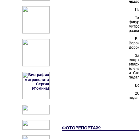
нрав
По
Т
фигу
митр
разви
В 
Ворон
Ворон
З
епарх
епарх
Елена
и Св
педаг
Вс
26
педаг
ФОТОРЕПОРТАЖ: