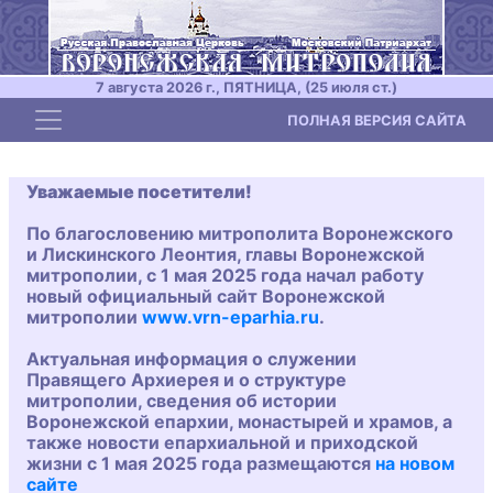
7 августа 2026 г., ПЯТНИЦА, (25 июля ст.)
Toggle navigation
ПОЛНАЯ ВЕРСИЯ САЙТА
Уважаемые посетители!
По благословению митрополита Воронежского
и Лискинского Леонтия, главы Воронежской
митрополии, с 1 мая 2025 года начал работу
новый официальный сайт Воронежской
митрополии
www.vrn-eparhia.ru
.
Актуальная информация о служении
Правящего Архиерея и о структуре
митрополии, сведения об истории
Воронежской епархии, монастырей и храмов, а
также новости епархиальной и приходской
жизни с 1 мая 2025 года размещаются
на новом
сайте