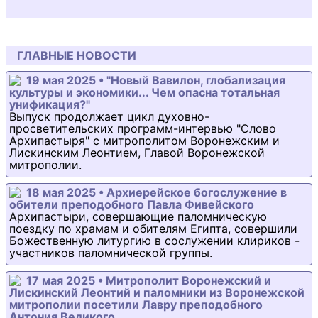
ГЛАВНЫЕ НОВОСТИ
19 мая 2025 • "Новый Вавилон, глобализация
культуры и экономики... Чем опасна тотальная
унификация?"
Выпуск продолжает цикл духовно-
просветительских программ-интервью "Слово
Архипастыря" с митрополитом Воронежским и
Лискинским Леонтием, Главой Воронежской
митрополии.
18 мая 2025 • Архиерейское богослужение в
обители преподобного Павла Фивейского
Архипастыри, совершающие паломническую
поездку по храмам и обителям Египта, совершили
Божественную литургию в сослужении клириков -
участников паломнической группы.
17 мая 2025 • Митрополит Воронежский и
Лискинский Леонтий и паломники из Воронежской
митрополии посетили Лавру преподобного
Антония Великого