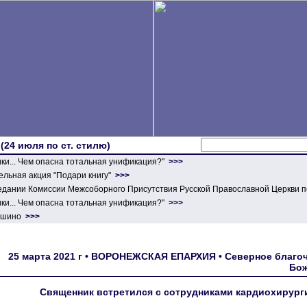
 (24 июля по ст. стилю)
ики... Чем опасна тотальная унификация?"
>>>
льная акция "Подари книгу"
>>>
едании Комиссии Межсоборного Присутствия Русской Православной Церкви п
ики... Чем опасна тотальная унификация?"
>>>
ершино
>>>
25 марта 2021 г • ВОРОНЕЖСКАЯ ЕПАРХИЯ • Северное благоч
Бож
Священник встретился с сотрудниками кардиохирург