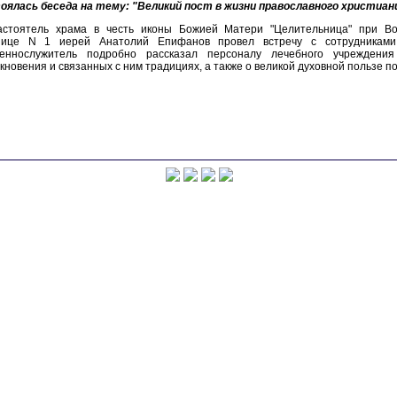
оялась беседа на тему: "Великий пост в жизни православного христиан
астоятель храма в честь иконы Божией Матери "Целительница" при Во
нице N 1 иерей Анатолий Епифанов провел встречу с сотрудниками к
еннослужитель подробно рассказал персоналу лечебного учреждени
кновения и связанных с ним традициях, а также о великой духовной пользе п