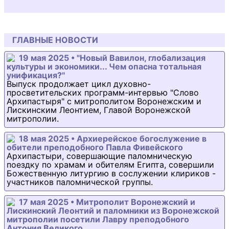
ГЛАВНЫЕ НОВОСТИ
19 мая 2025 • "Новый Вавилон, глобализация
культуры и экономики... Чем опасна тотальная
унификация?"
Выпуск продолжает цикл духовно-
просветительских программ-интервью "Слово
Архипастыря" с митрополитом Воронежским и
Лискинским Леонтием, Главой Воронежской
митрополии.
18 мая 2025 • Архиерейское богослужение в
обители преподобного Павла Фивейского
Архипастыри, совершающие паломническую
поездку по храмам и обителям Египта, совершили
Божественную литургию в сослужении клириков -
участников паломнической группы.
17 мая 2025 • Митрополит Воронежский и
Лискинский Леонтий и паломники из Воронежской
митрополии посетили Лавру преподобного
Антония Великого