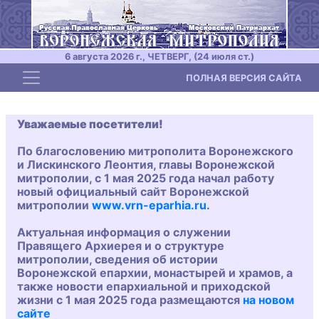
6 августа 2026 г., ЧЕТВЕРГ, (24 июля ст.)
Toggle navigation
ПОЛНАЯ ВЕРСИЯ САЙТА
Уважаемые посетители!
По благословению митрополита Воронежского
и Лискинского Леонтия, главы Воронежской
митрополии, с 1 мая 2025 года начал работу
новый официальный сайт Воронежской
митрополии
www.vrn-eparhia.ru
.
Актуальная информация о служении
Правящего Архиерея и о структуре
митрополии, сведения об истории
Воронежской епархии, монастырей и храмов, а
также новости епархиальной и приходской
жизни с 1 мая 2025 года размещаются
на новом
сайте