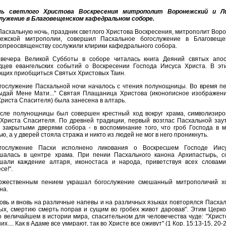
чь светлого Христова Воскресения митрополит Воронежский и Ли
лужение в Благовещенском кафедральном соборе.
Пасхальную ночь, праздник светлого Христова Воскресения, митрополит Воро
ежской митрополии, совершил Пасхальное богослужение в Благовеще
опреосвященству сослужили клирики кафедрального собора.
вечера Великой Субботы в соборе читалась книга Деяний святых апос
дцев евангельских событий о Воскресении Господа Иисуса Христа. В э
щих приобщиться Святых Христовых Таин.
гослужение Пасхальной ночи началось с чтения полунощницы. Во время пе
ыдай Мене Мати..." Святая Плащаница Христова (иконописное изображени
Христа Спасителя) была занесена в алтарь.
сле полунощницы был совершен крестный ход вокруг храма, символизир
 Христа Спасителя. По древней традиции, первый возглас Пасхальной зау
 закрытыми дверями собора - в воспоминание того, что гроб Господа в 
ю, а у дверей стояла стража и никто из людей не мог в него проникнуть.
гослужение Пасхи исполнено ликования о Воскресшем Господе Иису
шалась в центре храма. При пении Пасхального канона Архипастырь, 
шали каждение алтаря, иконостаса и народа, приветствуя всех словами
се!".
ржественным пением украшал богослужение смешанный митрополичий х
на.
овь и вновь на различные напевы и на различных языках повторялся Пасхал
ых, смертию смерть поправ и сущим во гробех живот даровав". Этим Церко
о величайшем в истории мира, спасительном для человечества чуде: "Христ
х.... Как в Адаме все умирают, так во Христе все оживут" (1 Кор. 15:13-15, 20-2