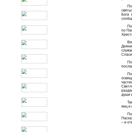
По
святы
Бога 
сообщ
По
по Па
Христ
Вх
Деяни
служа
Спаси
По
посла
По
освящ
части
Светл
разда
души 
Та
яиц и
По
Пасха
– и от