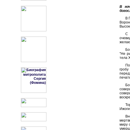
В но
богос
В 
Ворон
Высок
С 
очеви
желаю
Бо
"Не р
тела 
По
гробу
перед
печать
Бо
совер
совер
воскре
То
Ижоги
Вн
мертв
миру 
умерши