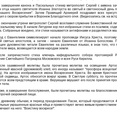
 завершении канона и Пасхальных стихир митрополит Сергий с амвона зач
х отца нашего святителя Иоанна Златоуста во святый и светоносный день п
нашего Воскресения". Затем Правящий Архиерей поздравил всех присут
ил о скором прибытии в Воронеж Благодатного огня. (Видеозапись см. на вст
 окончании утрени митрополит Сергий возглавил служение Божественной ли
схальному чину. В начале Литургии хор пел избранные стихи из псалмов, со
а. Собранные воедино, эти стихи называются антифонами и разделяются ма
од с Евангелием символизирует начало проповеди Иисуса Христа, поэтому 
й святых апостолов, а затем - зачало Евангелия от Иоанна Богослова. 
щее духовенство читали Евангелие на различных языках, в знак того, что 
теле мира, возвещается всем народам земли.
сле запричастного стиха ключарь кафедрального собора протоиерей 
ние Святейшего Патриарха Московского и всея Руси Кирилла.
сле заамвонной молитвы была прочитана молитва на освящение Артоса. 
енный квасной (дрожжевой) хлеб; его иногда называют "просфора всецелая"
ц). На артосе изображается икона Воскресения Христа. Во время Крестно
ой седмицы, Артос обносится вокруг храма. В Светлую субботу, по прочте
ется всем предстоящим в храме. Верующие вкушают его после принятия про
и тела.
кже, в завершение богослужения, были прочитаны молитвы на благословение
 прочей скоромной пищи.
 древнему обычаю, в период празднования Пасхи, который продолжается 40
льные украшенные красные яйца и приветствуют вечно живым приветствием –
вечают на него: "Воистину воскресе!".