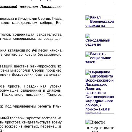
скинский возглавил Пасхальное
нежский и Лискинский Сергий, Глава
нском кафедральном соборе. Его
толов, содержащая свидетельства
ти часы совершалась исповедь для
ния катавасии по 9-й песни канона
е снятого со Креста бездыханного
овавший шествие жен-мироносиц ко
трени митрополит Сергий произнес
момент Воскресения был запечатан
се Христе. Праздничная утреня
сослужащие священники и диаконы
 Пасхального ликования: "Христос
ор под управлением регента Ильи
ьный тропарь: "Христос воскресе из
вь Христова свидетельствует всему
ос воскрес из мертвых, первенец из
2).