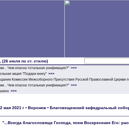
 (26 июля по ст. стилю)
ики... Чем опасна тотальная унификация?"
>>>
льная акция "Подари книгу"
>>>
едании Комиссии Межсоборного Присутствия Русской Православной Церкви п
ики... Чем опасна тотальная унификация?"
>>>
ершино
>>>
2 мая 2021 г • Воронеж • Благовещенский кафедральный со
"...Всегда благословяще Господа, поем Воскресение Его: ра