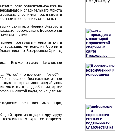
итал "Слово огласительное иже во
реславнаго и спасительнаго Христа
ствующих с великим праздником и
роенном плеере внизу страницы).
тургии святителя Иоанна Златоуста
держащих пророчества о Воскресении
лыми ектениями.
вскоре прозвучали чтения из книги
По традиции, митрополит Сергий и
благая весть о Воскресшем Христе,
Роман Вылуск огласил Пасхальное
"Артос" (по-гречески - "хлеб") -
 (т.е. просфора без изъятых из нее
го хода, совершаемого каждый день
нии молитвы и раздробления, артос
сфоры и святой воды, во исцеление
 вкушения после поста мыса, сыра,
 дней, христиане дарят друг другу
 восклицанием: "Христос воскресе!"