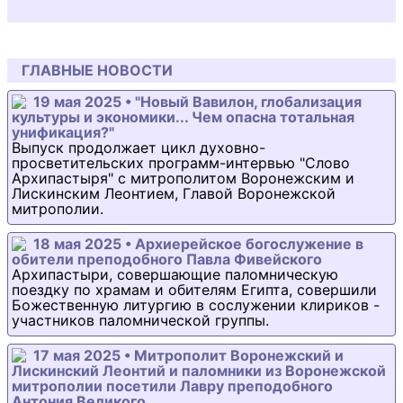
ГЛАВНЫЕ НОВОСТИ
19 мая 2025 • "Новый Вавилон, глобализация
культуры и экономики... Чем опасна тотальная
унификация?"
Выпуск продолжает цикл духовно-
просветительских программ-интервью "Слово
Архипастыря" с митрополитом Воронежским и
Лискинским Леонтием, Главой Воронежской
митрополии.
18 мая 2025 • Архиерейское богослужение в
обители преподобного Павла Фивейского
Архипастыри, совершающие паломническую
поездку по храмам и обителям Египта, совершили
Божественную литургию в сослужении клириков -
участников паломнической группы.
17 мая 2025 • Митрополит Воронежский и
Лискинский Леонтий и паломники из Воронежской
митрополии посетили Лавру преподобного
Антония Великого