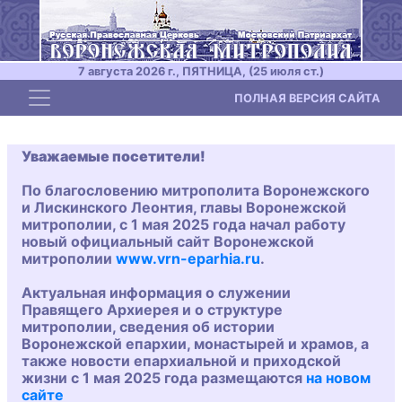
7 августа 2026 г., ПЯТНИЦА, (25 июля ст.)
Toggle navigation
ПОЛНАЯ ВЕРСИЯ САЙТА
Уважаемые посетители!
По благословению митрополита Воронежского
и Лискинского Леонтия, главы Воронежской
митрополии, с 1 мая 2025 года начал работу
новый официальный сайт Воронежской
митрополии
www.vrn-eparhia.ru
.
Актуальная информация о служении
Правящего Архиерея и о структуре
митрополии, сведения об истории
Воронежской епархии, монастырей и храмов, а
также новости епархиальной и приходской
жизни с 1 мая 2025 года размещаются
на новом
сайте