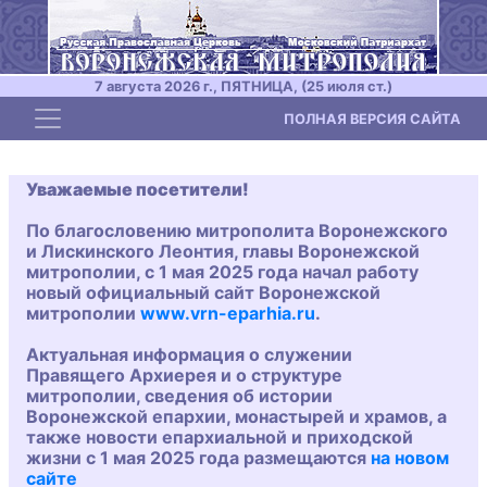
7 августа 2026 г., ПЯТНИЦА, (25 июля ст.)
Toggle navigation
ПОЛНАЯ ВЕРСИЯ САЙТА
Уважаемые посетители!
По благословению митрополита Воронежского
и Лискинского Леонтия, главы Воронежской
митрополии, с 1 мая 2025 года начал работу
новый официальный сайт Воронежской
митрополии
www.vrn-eparhia.ru
.
Актуальная информация о служении
Правящего Архиерея и о структуре
митрополии, сведения об истории
Воронежской епархии, монастырей и храмов, а
также новости епархиальной и приходской
жизни с 1 мая 2025 года размещаются
на новом
сайте