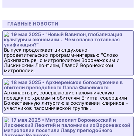
ГЛАВНЫЕ НОВОСТИ
19 мая 2025 • "Новый Вавилон, глобализация
культуры и экономики... Чем опасна тотальная
унификация?"
Выпуск продолжает цикл духовно-
просветительских программ-интервью "Слово
Архипастыря" с митрополитом Воронежским и
Лискинским Леонтием, Главой Воронежской
митрополии.
18 мая 2025 • Архиерейское богослужение в
обители преподобного Павла Фивейского
Архипастыри, совершающие паломническую
поездку по храмам и обителям Египта, совершили
Божественную литургию в сослужении клириков -
участников паломнической группы.
17 мая 2025 • Митрополит Воронежский и
Лискинский Леонтий и паломники из Воронежской
митрополии посетили Лавру преподобного
Антония Великого