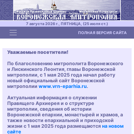
7 августа 2026 г., ПЯТНИЦА, (25 июля ст.)
Toggle navigation
ПОЛНАЯ ВЕРСИЯ САЙТА
Уважаемые посетители!
По благословению митрополита Воронежского
и Лискинского Леонтия, главы Воронежской
митрополии, с 1 мая 2025 года начал работу
новый официальный сайт Воронежской
митрополии
www.vrn-eparhia.ru
.
Актуальная информация о служении
Правящего Архиерея и о структуре
митрополии, сведения об истории
Воронежской епархии, монастырей и храмов, а
также новости епархиальной и приходской
жизни с 1 мая 2025 года размещаются
на новом
сайте