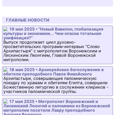
ГЛАВНЫЕ НОВОСТИ
19 мая 2025 • "Новый Вавилон, глобализация
культуры и экономики... Чем опасна тотальная
унификация?"
Выпуск продолжает цикл духовно-
просветительских программ-интервью "Слово
Архипастыря" с митрополитом Воронежским и
Лискинским Леонтием, Главой Воронежской
митрополии.
18 мая 2025 • Архиерейское богослужение в
обители преподобного Павла Фивейского
Архипастыри, совершающие паломническую
поездку по храмам и обителям Египта, совершили
Божественную литургию в сослужении клириков -
участников паломнической группы.
17 мая 2025 • Митрополит Воронежский и
Лискинский Леонтий и паломники из Воронежской
митрополии посетили Лавру преподобного
Антония Великого