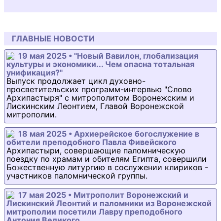
ГЛАВНЫЕ НОВОСТИ
19 мая 2025 • "Новый Вавилон, глобализация
культуры и экономики... Чем опасна тотальная
унификация?"
Выпуск продолжает цикл духовно-
просветительских программ-интервью "Слово
Архипастыря" с митрополитом Воронежским и
Лискинским Леонтием, Главой Воронежской
митрополии.
18 мая 2025 • Архиерейское богослужение в
обители преподобного Павла Фивейского
Архипастыри, совершающие паломническую
поездку по храмам и обителям Египта, совершили
Божественную литургию в сослужении клириков -
участников паломнической группы.
17 мая 2025 • Митрополит Воронежский и
Лискинский Леонтий и паломники из Воронежской
митрополии посетили Лавру преподобного
Антония Великого