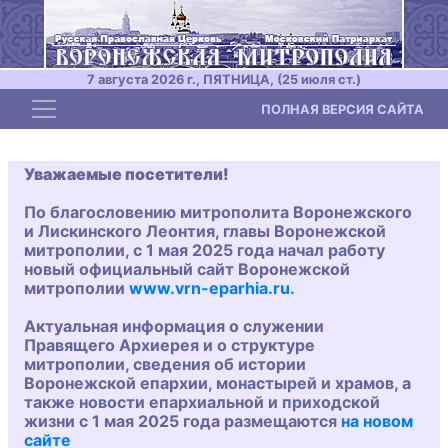
7 августа 2026 г., ПЯТНИЦА, (25 июля ст.)
Toggle navigation
ПОЛНАЯ ВЕРСИЯ САЙТА
Уважаемые посетители!
По благословению митрополита Воронежского
и Лискинского Леонтия, главы Воронежской
митрополии, с 1 мая 2025 года начал работу
новый официальный сайт Воронежской
митрополии
www.vrn-eparhia.ru
.
Актуальная информация о служении
Правящего Архиерея и о структуре
митрополии, сведения об истории
Воронежской епархии, монастырей и храмов, а
также новости епархиальной и приходской
жизни с 1 мая 2025 года размещаются
на новом
сайте