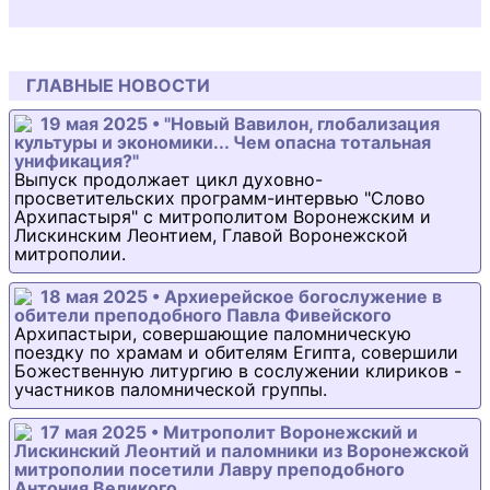
ГЛАВНЫЕ НОВОСТИ
19 мая 2025 • "Новый Вавилон, глобализация
культуры и экономики... Чем опасна тотальная
унификация?"
Выпуск продолжает цикл духовно-
просветительских программ-интервью "Слово
Архипастыря" с митрополитом Воронежским и
Лискинским Леонтием, Главой Воронежской
митрополии.
18 мая 2025 • Архиерейское богослужение в
обители преподобного Павла Фивейского
Архипастыри, совершающие паломническую
поездку по храмам и обителям Египта, совершили
Божественную литургию в сослужении клириков -
участников паломнической группы.
17 мая 2025 • Митрополит Воронежский и
Лискинский Леонтий и паломники из Воронежской
митрополии посетили Лавру преподобного
Антония Великого