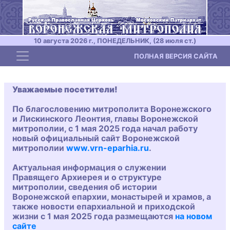
10 августа 2026 г., ПОНЕДЕЛЬНИК, (28 июля ст.)
Toggle navigation
ПОЛНАЯ ВЕРСИЯ САЙТА
Уважаемые посетители!
По благословению митрополита Воронежского
и Лискинского Леонтия, главы Воронежской
митрополии, с 1 мая 2025 года начал работу
новый официальный сайт Воронежской
митрополии
www.vrn-eparhia.ru
.
Актуальная информация о служении
Правящего Архиерея и о структуре
митрополии, сведения об истории
Воронежской епархии, монастырей и храмов, а
также новости епархиальной и приходской
жизни с 1 мая 2025 года размещаются
на новом
сайте