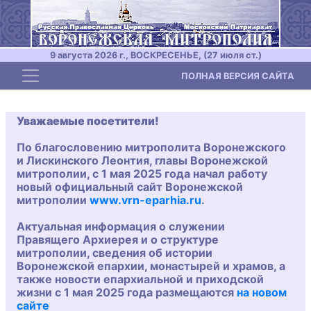
9 августа 2026 г., ВОСКРЕСЕНЬЕ, (27 июля ст.)
Toggle navigation
ПОЛНАЯ ВЕРСИЯ САЙТА
Уважаемые посетители!
По благословению митрополита Воронежского
и Лискинского Леонтия, главы Воронежской
митрополии, с 1 мая 2025 года начал работу
новый официальный сайт Воронежской
митрополии
www.vrn-eparhia.ru
.
Актуальная информация о служении
Правящего Архиерея и о структуре
митрополии, сведения об истории
Воронежской епархии, монастырей и храмов, а
также новости епархиальной и приходской
жизни с 1 мая 2025 года размещаются
на новом
сайте