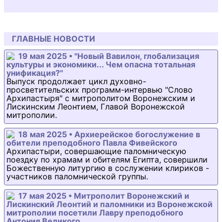
ГЛАВНЫЕ НОВОСТИ
19 мая 2025 • "Новый Вавилон, глобализация
культуры и экономики... Чем опасна тотальная
унификация?"
Выпуск продолжает цикл духовно-
просветительских программ-интервью "Слово
Архипастыря" с митрополитом Воронежским и
Лискинским Леонтием, Главой Воронежской
митрополии.
18 мая 2025 • Архиерейское богослужение в
обители преподобного Павла Фивейского
Архипастыри, совершающие паломническую
поездку по храмам и обителям Египта, совершили
Божественную литургию в сослужении клириков -
участников паломнической группы.
17 мая 2025 • Митрополит Воронежский и
Лискинский Леонтий и паломники из Воронежской
митрополии посетили Лавру преподобного
Антония Великого