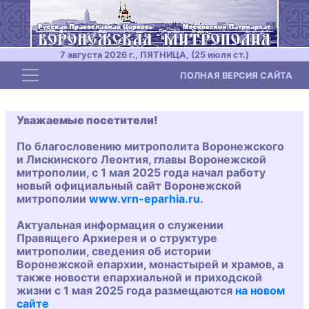
7 августа 2026 г., ПЯТНИЦА, (25 июля ст.)
Toggle navigation
ПОЛНАЯ ВЕРСИЯ САЙТА
Уважаемые посетители!
По благословению митрополита Воронежского
и Лискинского Леонтия, главы Воронежской
митрополии, с 1 мая 2025 года начал работу
новый официальный сайт Воронежской
митрополии
www.vrn-eparhia.ru
.
Актуальная информация о служении
Правящего Архиерея и о структуре
митрополии, сведения об истории
Воронежской епархии, монастырей и храмов, а
также новости епархиальной и приходской
жизни с 1 мая 2025 года размещаются
на новом
сайте