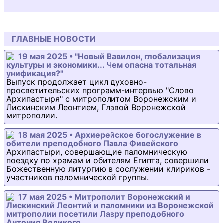
ГЛАВНЫЕ НОВОСТИ
19 мая 2025 • "Новый Вавилон, глобализация
культуры и экономики... Чем опасна тотальная
унификация?"
Выпуск продолжает цикл духовно-
просветительских программ-интервью "Слово
Архипастыря" с митрополитом Воронежским и
Лискинским Леонтием, Главой Воронежской
митрополии.
18 мая 2025 • Архиерейское богослужение в
обители преподобного Павла Фивейского
Архипастыри, совершающие паломническую
поездку по храмам и обителям Египта, совершили
Божественную литургию в сослужении клириков -
участников паломнической группы.
17 мая 2025 • Митрополит Воронежский и
Лискинский Леонтий и паломники из Воронежской
митрополии посетили Лавру преподобного
Антония Великого