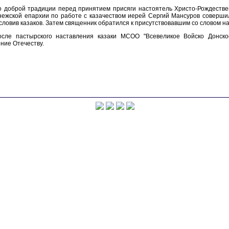
о доброй традиции перед принятием присяги настоятель Христо-Рождестве
ежской епархии по работе с казачеством иерей Сергий Мансуров соверши
словив казаков. Затем священник обратился к присутствовавшим со словом на
осле пастырского наставления казаки МСОО "Всевеликое Войско Донско
ние Отечеству.