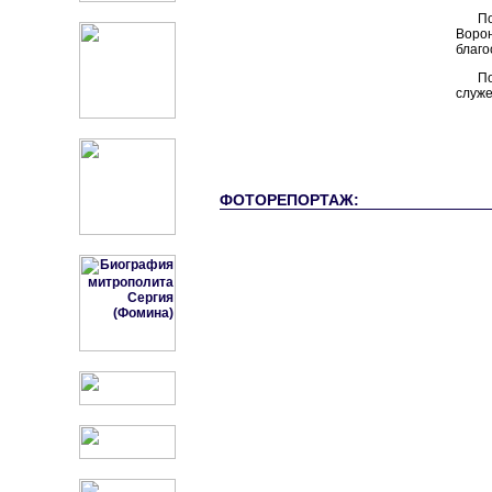
П
Ворон
благо
П
служе
ФОТОРЕПОРТАЖ: