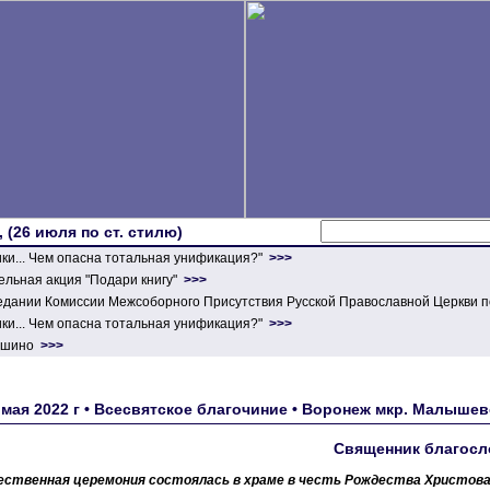
 (26 июля по ст. стилю)
ики... Чем опасна тотальная унификация?"
>>>
льная акция "Подари книгу"
>>>
едании Комиссии Межсоборного Присутствия Русской Православной Церкви п
ики... Чем опасна тотальная унификация?"
>>>
ершино
>>>
 мая 2022 г • Всесвятское благочиние • Воронеж мкр. Малыше
Священник благосл
ественная церемония состоялась в храме в честь Рождества Христова