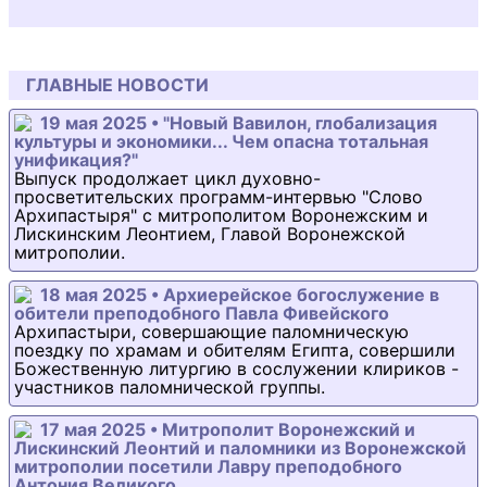
ГЛАВНЫЕ НОВОСТИ
19 мая 2025 • "Новый Вавилон, глобализация
культуры и экономики... Чем опасна тотальная
унификация?"
Выпуск продолжает цикл духовно-
просветительских программ-интервью "Слово
Архипастыря" с митрополитом Воронежским и
Лискинским Леонтием, Главой Воронежской
митрополии.
18 мая 2025 • Архиерейское богослужение в
обители преподобного Павла Фивейского
Архипастыри, совершающие паломническую
поездку по храмам и обителям Египта, совершили
Божественную литургию в сослужении клириков -
участников паломнической группы.
17 мая 2025 • Митрополит Воронежский и
Лискинский Леонтий и паломники из Воронежской
митрополии посетили Лавру преподобного
Антония Великого