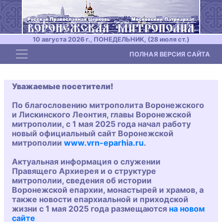
10 августа 2026 г., ПОНЕДЕЛЬНИК, (28 июля ст.)
Toggle navigation
ПОЛНАЯ ВЕРСИЯ САЙТА
Уважаемые посетители!
По благословению митрополита Воронежского
и Лискинского Леонтия, главы Воронежской
митрополии, с 1 мая 2025 года начал работу
новый официальный сайт Воронежской
митрополии
www.vrn-eparhia.ru
.
Актуальная информация о служении
Правящего Архиерея и о структуре
митрополии, сведения об истории
Воронежской епархии, монастырей и храмов, а
также новости епархиальной и приходской
жизни с 1 мая 2025 года размещаются
на новом
сайте