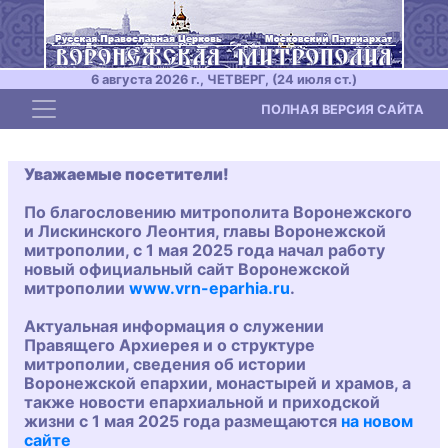
6 августа 2026 г., ЧЕТВЕРГ, (24 июля ст.)
Toggle navigation
ПОЛНАЯ ВЕРСИЯ САЙТА
Уважаемые посетители!
По благословению митрополита Воронежского
и Лискинского Леонтия, главы Воронежской
митрополии, с 1 мая 2025 года начал работу
новый официальный сайт Воронежской
митрополии
www.vrn-eparhia.ru
.
Актуальная информация о служении
Правящего Архиерея и о структуре
митрополии, сведения об истории
Воронежской епархии, монастырей и храмов, а
также новости епархиальной и приходской
жизни с 1 мая 2025 года размещаются
на новом
сайте