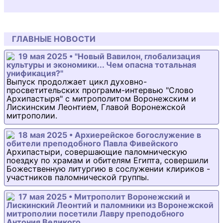
ГЛАВНЫЕ НОВОСТИ
19 мая 2025 • "Новый Вавилон, глобализация
культуры и экономики... Чем опасна тотальная
унификация?"
Выпуск продолжает цикл духовно-
просветительских программ-интервью "Слово
Архипастыря" с митрополитом Воронежским и
Лискинским Леонтием, Главой Воронежской
митрополии.
18 мая 2025 • Архиерейское богослужение в
обители преподобного Павла Фивейского
Архипастыри, совершающие паломническую
поездку по храмам и обителям Египта, совершили
Божественную литургию в сослужении клириков -
участников паломнической группы.
17 мая 2025 • Митрополит Воронежский и
Лискинский Леонтий и паломники из Воронежской
митрополии посетили Лавру преподобного
Антония Великого