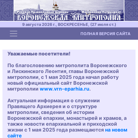
9 августа 2026 г., ВОСКРЕСЕНЬЕ, (27 июля ст.)
Toggle navigation
ПОЛНАЯ ВЕРСИЯ САЙТА
Уважаемые посетители!
По благословению митрополита Воронежского
и Лискинского Леонтия, главы Воронежской
митрополии, с 1 мая 2025 года начал работу
новый официальный сайт Воронежской
митрополии
www.vrn-eparhia.ru
.
Актуальная информация о служении
Правящего Архиерея и о структуре
митрополии, сведения об истории
Воронежской епархии, монастырей и храмов, а
также новости епархиальной и приходской
жизни с 1 мая 2025 года размещаются
на новом
сайте