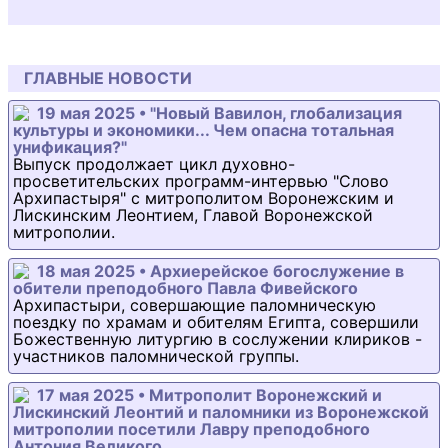
ГЛАВНЫЕ НОВОСТИ
19 мая 2025 • "Новый Вавилон, глобализация
культуры и экономики... Чем опасна тотальная
унификация?"
Выпуск продолжает цикл духовно-
просветительских программ-интервью "Слово
Архипастыря" с митрополитом Воронежским и
Лискинским Леонтием, Главой Воронежской
митрополии.
18 мая 2025 • Архиерейское богослужение в
обители преподобного Павла Фивейского
Архипастыри, совершающие паломническую
поездку по храмам и обителям Египта, совершили
Божественную литургию в сослужении клириков -
участников паломнической группы.
17 мая 2025 • Митрополит Воронежский и
Лискинский Леонтий и паломники из Воронежской
митрополии посетили Лавру преподобного
Антония Великого