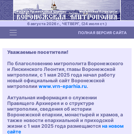
6 августа 2026 г., ЧЕТВЕРГ, (24 июля ст.)
Toggle navigation
ПОЛНАЯ ВЕРСИЯ САЙТА
Уважаемые посетители!
По благословению митрополита Воронежского
и Лискинского Леонтия, главы Воронежской
митрополии, с 1 мая 2025 года начал работу
новый официальный сайт Воронежской
митрополии
www.vrn-eparhia.ru
.
Актуальная информация о служении
Правящего Архиерея и о структуре
митрополии, сведения об истории
Воронежской епархии, монастырей и храмов, а
также новости епархиальной и приходской
жизни с 1 мая 2025 года размещаются
на новом
сайте