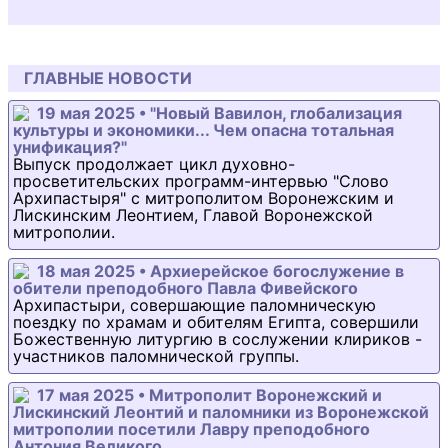
ГЛАВНЫЕ НОВОСТИ
19 мая 2025 • "Новый Вавилон, глобализация
культуры и экономики... Чем опасна тотальная
унификация?"
Выпуск продолжает цикл духовно-
просветительских программ-интервью "Слово
Архипастыря" с митрополитом Воронежским и
Лискинским Леонтием, Главой Воронежской
митрополии.
18 мая 2025 • Архиерейское богослужение в
обители преподобного Павла Фивейского
Архипастыри, совершающие паломническую
поездку по храмам и обителям Египта, совершили
Божественную литургию в сослужении клириков -
участников паломнической группы.
17 мая 2025 • Митрополит Воронежский и
Лискинский Леонтий и паломники из Воронежской
митрополии посетили Лавру преподобного
Антония Великого