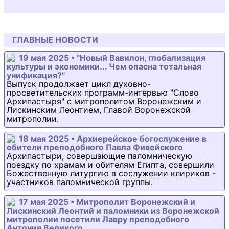
ГЛАВНЫЕ НОВОСТИ
19 мая 2025 • "Новый Вавилон, глобализация
культуры и экономики... Чем опасна тотальная
унификация?"
Выпуск продолжает цикл духовно-
просветительских программ-интервью "Слово
Архипастыря" с митрополитом Воронежским и
Лискинским Леонтием, Главой Воронежской
митрополии.
18 мая 2025 • Архиерейское богослужение в
обители преподобного Павла Фивейского
Архипастыри, совершающие паломническую
поездку по храмам и обителям Египта, совершили
Божественную литургию в сослужении клириков -
участников паломнической группы.
17 мая 2025 • Митрополит Воронежский и
Лискинский Леонтий и паломники из Воронежской
митрополии посетили Лавру преподобного
Антония Великого