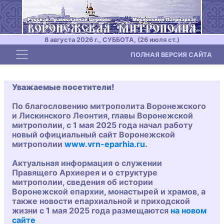
8 августа 2026 г., СУББОТА, (26 июля ст.)
Toggle navigation
ПОЛНАЯ ВЕРСИЯ САЙТА
Уважаемые посетители!
По благословению митрополита Воронежского
и Лискинского Леонтия, главы Воронежской
митрополии, с 1 мая 2025 года начал работу
новый официальный сайт Воронежской
митрополии
www.vrn-eparhia.ru
.
Актуальная информация о служении
Правящего Архиерея и о структуре
митрополии, сведения об истории
Воронежской епархии, монастырей и храмов, а
также новости епархиальной и приходской
жизни с 1 мая 2025 года размещаются
на новом
сайте