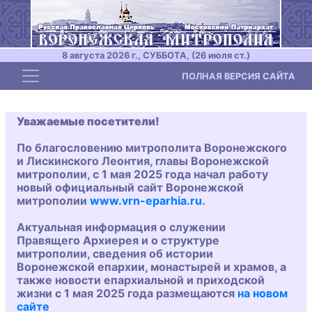
8 августа 2026 г., СУББОТА, (26 июля ст.)
Toggle navigation
ПОЛНАЯ ВЕРСИЯ САЙТА
Уважаемые посетители!
По благословению митрополита Воронежского
и Лискинского Леонтия, главы Воронежской
митрополии, с 1 мая 2025 года начал работу
новый официальный сайт Воронежской
митрополии
www.vrn-eparhia.ru
.
Актуальная информация о служении
Правящего Архиерея и о структуре
митрополии, сведения об истории
Воронежской епархии, монастырей и храмов, а
также новости епархиальной и приходской
жизни с 1 мая 2025 года размещаются
на новом
сайте