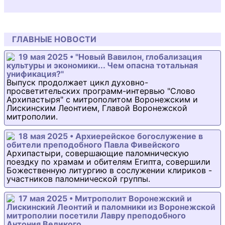
ГЛАВНЫЕ НОВОСТИ
19 мая 2025 • "Новый Вавилон, глобализация
культуры и экономики... Чем опасна тотальная
унификация?"
Выпуск продолжает цикл духовно-
просветительских программ-интервью "Слово
Архипастыря" с митрополитом Воронежским и
Лискинским Леонтием, Главой Воронежской
митрополии.
18 мая 2025 • Архиерейское богослужение в
обители преподобного Павла Фивейского
Архипастыри, совершающие паломническую
поездку по храмам и обителям Египта, совершили
Божественную литургию в сослужении клириков -
участников паломнической группы.
17 мая 2025 • Митрополит Воронежский и
Лискинский Леонтий и паломники из Воронежской
митрополии посетили Лавру преподобного
Антония Великого