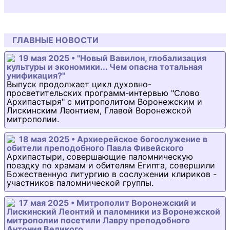
ГЛАВНЫЕ НОВОСТИ
19 мая 2025 • "Новый Вавилон, глобализация
культуры и экономики... Чем опасна тотальная
унификация?"
Выпуск продолжает цикл духовно-
просветительских программ-интервью "Слово
Архипастыря" с митрополитом Воронежским и
Лискинским Леонтием, Главой Воронежской
митрополии.
18 мая 2025 • Архиерейское богослужение в
обители преподобного Павла Фивейского
Архипастыри, совершающие паломническую
поездку по храмам и обителям Египта, совершили
Божественную литургию в сослужении клириков -
участников паломнической группы.
17 мая 2025 • Митрополит Воронежский и
Лискинский Леонтий и паломники из Воронежской
митрополии посетили Лавру преподобного
Антония Великого