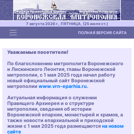
7 августа 2026 г., ПЯТНИЦА, (25 июля ст.)
Toggle navigation
ПОЛНАЯ ВЕРСИЯ САЙТА
Уважаемые посетители!
По благословению митрополита Воронежского
и Лискинского Леонтия, главы Воронежской
митрополии, с 1 мая 2025 года начал работу
новый официальный сайт Воронежской
митрополии
www.vrn-eparhia.ru
.
Актуальная информация о служении
Правящего Архиерея и о структуре
митрополии, сведения об истории
Воронежской епархии, монастырей и храмов, а
также новости епархиальной и приходской
жизни с 1 мая 2025 года размещаются
на новом
сайте