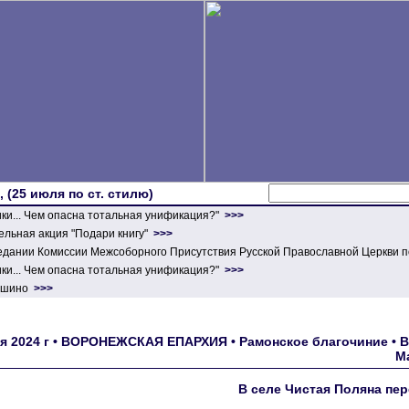
 (25 июля по ст. стилю)
ики... Чем опасна тотальная унификация?"
>>>
льная акция "Подари книгу"
>>>
едании Комиссии Межсоборного Присутствия Русской Православной Церкви п
ики... Чем опасна тотальная унификация?"
>>>
ершино
>>>
ая 2024 г • ВОРОНЕЖСКАЯ ЕПАРХИЯ • Рамонское благочиние • 
М
В селе Чистая Поляна пе