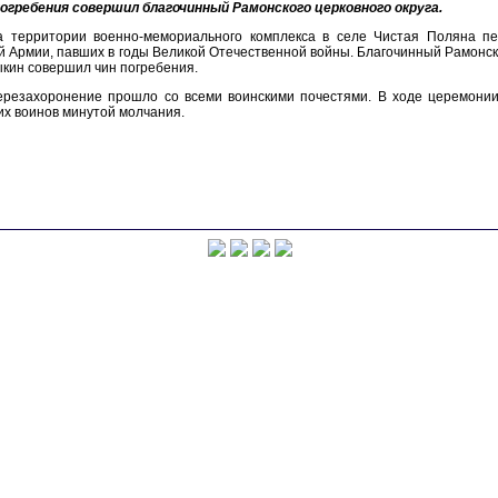
погребения совершил благочинный Рамонского церковного округа.
а территории военно-мемориального комплекса в селе Чистая Поляна пе
 Армии, павших в годы Великой Отечественной войны. Благочинный Рамонск
кин совершил чин погребения.
ерезахоронение прошло со всеми воинскими почестями. В ходе церемонии
х воинов минутой молчания.