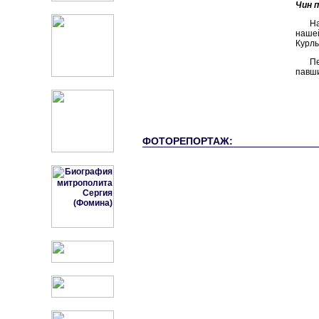
Чин 
Н
нашей
Курлы
П
павши
ФОТОРЕПОРТАЖ: