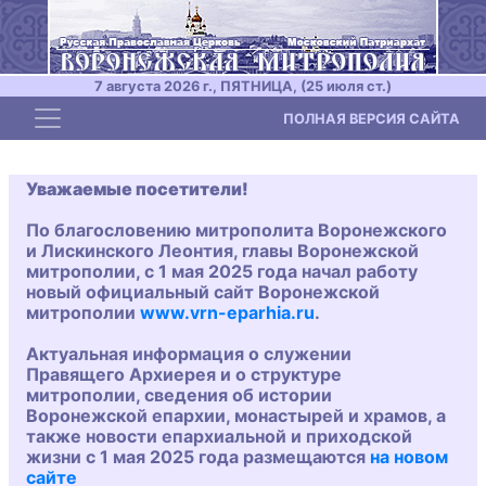
7 августа 2026 г., ПЯТНИЦА, (25 июля ст.)
Toggle navigation
ПОЛНАЯ ВЕРСИЯ САЙТА
Уважаемые посетители!
По благословению митрополита Воронежского
и Лискинского Леонтия, главы Воронежской
митрополии, с 1 мая 2025 года начал работу
новый официальный сайт Воронежской
митрополии
www.vrn-eparhia.ru
.
Актуальная информация о служении
Правящего Архиерея и о структуре
митрополии, сведения об истории
Воронежской епархии, монастырей и храмов, а
также новости епархиальной и приходской
жизни с 1 мая 2025 года размещаются
на новом
сайте