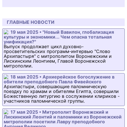
ГЛАВНЫЕ НОВОСТИ
19 мая 2025 • "Новый Вавилон, глобализация
культуры и экономики... Чем опасна тотальная
унификация?"
Выпуск продолжает цикл духовно-
просветительских программ-интервью "Слово
Архипастыря" с митрополитом Воронежским и
Лискинским Леонтием, Главой Воронежской
митрополии.
18 мая 2025 • Архиерейское богослужение в
обители преподобного Павла Фивейского
Архипастыри, совершающие паломническую
поездку по храмам и обителям Египта, совершили
Божественную литургию в сослужении клириков -
участников паломнической группы.
17 мая 2025 • Митрополит Воронежский и
Лискинский Леонтий и паломники из Воронежской
митрополии посетили Лавру преподобного
Антония Великого